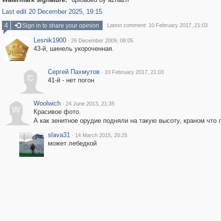
Last edit 20 December 2025, 19:15
4
Sign in to share your opinion
Latest comment: 10 February 2017, 21:03
Lesnik1900
·
26 December 2009, 08:05
43-й, шинель укороченная.
Сергей Пахмутов
·
10 February 2017, 21:03
С
41-й - нет погон
Woolwich
·
24 June 2013, 21:35
W
Красивое фото.
А как зенитное орудие подняли на такую высоту, краном что 
slava31
·
14 March 2015, 20:25
может лебедкой