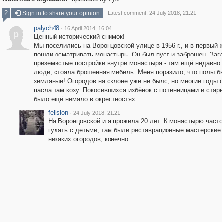
2
Sign in to share your opinion
Latest comment: 24 July 2018, 21:21
palych48
·
16 April 2014, 16:04
p
Ценный исторический снимок!
Мы поселились на Воронцовской улице в 1956 г., и в первый 
пошли осматривать монастырь. Он был пуст и заброшен. Заг
приземистые постройки внутри монастыря - там ещё недавно
люди, стояла брошенная мебель. Меня поразило, что полы б
земляные! Огородов на склоне уже не было, но многие годы 
пасла там козу. Покосившихся избёнок с поленницами и ста
было ещё немало в окрестностях.
felision
·
24 July 2018, 21:21
На Воронцовской и я прожила 20 лет. К монастырю част
гулять с детьми, там были реставрационные мастерские
никаких огородов, конечно