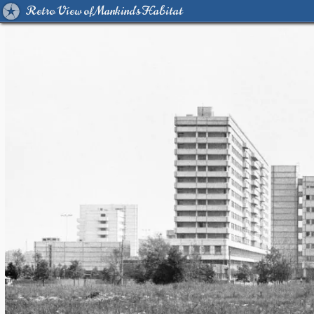
Retro View of Mankind's Habitat