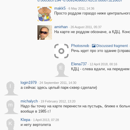
0.0005857294~0.0091409683%2C0.000073216657
makk5
·
6 May 2011, 14:36
Просто роддом гораздо ниже центрального
amirhan
·
26 August 2011, 05:37
На карте не роддом обозначе, а КДЦ. Консу
Photosnob
·
·
Discussed fragment
Речь идет про это здание (справа
Elena737
·
12 April 2018, 00:16
E
КДЦ - слева вдали, на переднем
login1979
·
24 September 2011, 14:30
l
а сейчас здесь целый парк-сквер сделали)
michalych
·
19 February 2012, 13:20
m
Надо бы точку на карте перенести на пустырь, ближе к больниц
вообще в 1985 г.!
Klepa
·
1 April 2013, 07:28
K
и нету вертолета