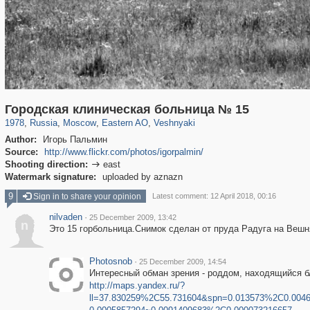
319,780
1,406,258
8,286
20,925
29,243
306
2,289
66
Городская клиническая больница № 15
1978
,
Russia
,
Moscow
,
Eastern AO
,
Veshnyaki
Author:
Игорь Пальмин
Source:
http://www.flickr.com/photos/igorpalmin/
Shooting direction:
east

Watermark signature:
uploaded by aznazn
9
Sign in to share your opinion
Latest comment: 12 April 2018, 00:16
nilvaden
·
25 December 2009, 13:42
n
Это 15 горбольница.Снимок сделан от пруда Радуга на Вешн
Photosnob
·
25 December 2009, 14:54
Интересный обман зрения - роддом, находящийся б
http://maps.yandex.ru/?
ll=37.830259%2C55.731604&spn=0.013573%2C0.0046