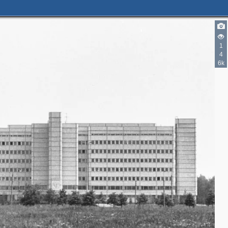
1
4
6k