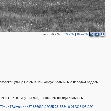
Sizes:
864×537
|
1024×637
|
1024×637
W
яковской улице.Боком к нам корпус больницы а передом роддом.
лиже к объективу, выглядит стоящим позади больницы.
79&z=17&l=sat&rl=37.836630%2C55.731553~-0.012328103%2C-