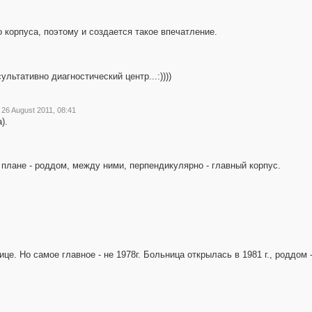
 корпуса, поэтому и создается такое впечатление.
льтативно диагностический центр...:))))
26 August 2011, 08:41
).
 плане - роддом, между ними, перпендикулярно - главный корпус.
е. Но самое главное - не 1978г. Больница открылась в 1981 г., роддом - в