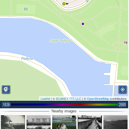
Leaflet
| ©
SCANEX ITC LLC
| ©
OpenStreetMap
contributors
1826
2000
Nearby images