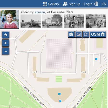
Gallery
Sign up
Login
EN
Added by
aznazn
, 24 December 2009
OSM