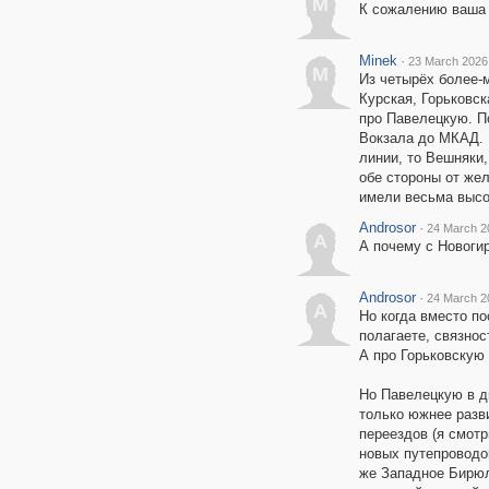
M
К сожалению ваша 
Minek
·
23 March 2026
M
Из четырёх более-
Курская, Горьковск
про Павелецкую. П
Вокзала до МКАД. 
линии, то Вешняки
обе стороны от жел
имели весьма выс
Androsor
·
24 March 2
A
А почему с Новоги
Androsor
·
24 March 2
A
Но когда вместо п
полагаете, связнос
А про Горьковскую 
Но Павелецкую в д
только южнее разви
переездов (я смотр
новых путепроводов
же Западное Бирю