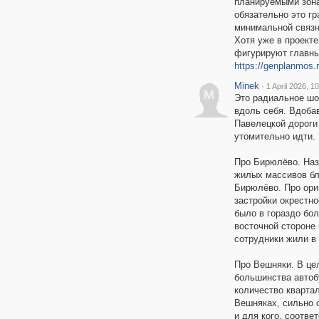
планируемыми зона
обязательно это гр
минимальной связ
Хотя уже в проект
фигурируют главны
https://genplanmos.r
Minek
·
1 April 2026, 10
M
Это радиальное шо
вдоль себя. Вдоба
Павелецкой дороги
утомительно идти.
Про Бирюлёво. Наз
жилых массивов б
Бирюлёво. Про ори
застройки окрестно
было в гораздо бо
восточной стороне
сотрудники жили в
Про Вешняки. В це
большинства автоб
количество квартал
Вешняках, сильно с
и для кого, соотв