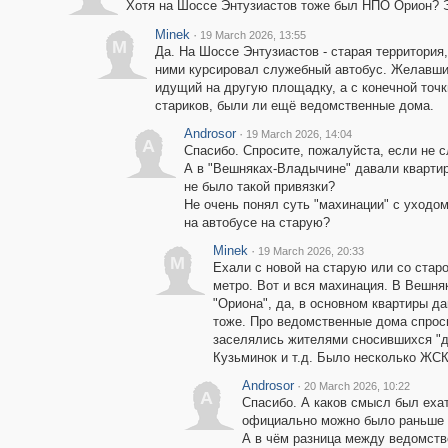
Хотя на Шоссе Энтузиастов тоже был НПО Орион? Э
Minek
·
19 March 2026, 13:55
M
Да. На Шоссе Энтузиастов - старая территория,
ними курсировал служебный автобус. Желавшие
идущий на другую площадку, а с конечной точ
стариков, были ли ещё ведомственные дома.
Androsor
·
19 March 2026, 14:04
A
Спасибо. Спросите, пожалуйста, если не 
А в "Вешняках-Владычине" давали кварти
не было такой привязки?
Не очень понял суть "махинации" с уходом
на автобусе на старую?
Minek
·
19 March 2026, 20:33
M
Ехали с новой на старую или со старо
метро. Вот и вся махинация. В Вешня
"Ориона", да, в основном квартиры да
тоже. Про ведомственные дома спроси
заселялись жителями сносившихся "де
Кузьминок и т.д. Было несколько ЖСК,
Androsor
·
20 March 2026, 10:22
A
Спасибо. А каков смысл был ехат
официально можно было раньше 
А в чём разница между ведомст