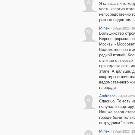
A
Я слышал, что ког
часть квартир отда
непосредственно г
разных видов жиль
Minek
·
6 April 2026, 1
M
Большинство строя
Вернее формально п
Москвы - Моссовет
Ведомственное жил
редкой птицей. Коо
отличие от первых
принадлежность чл
этапе. А дальше, д
квартиры выписывал
ведомственного жи
площади.
Androsor
·
7 April 2026
A
Спасибо. То есть ч
получали квартиру,
Или же завод стар
городе были только
сотрудники "скром
Minek
·
7 April 2026, 1