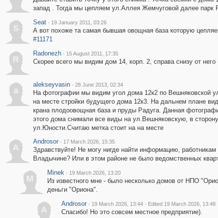
запад . Тогда мы цепляем ул.Аллея Жемчуговой далее парк 
Seat
·
19 January 2011, 03:26
S
А вот похоже та самая бывшая овощная база которую цепляет
#11171
Radonezh
·
15 August 2011, 17:35
R
Скорее всего мы видим дом 14, корп. 2, справа снизу от него
alekseyvasin
·
28 June 2013, 02:34
a
На фотографии мы видим угол дома 12к2 по Вешняковской ули
на месте стройки будущего дома 12к3. На дальнем плане ви
крана плодоовощная база и пруды Радуга. Данная фотографи
этого дома снимали все виды на ул.Вешняковскую, в сторону
ул.Юности.Считаю метка стоит на на месте
Androsor
·
17 March 2026, 15:35
A
Здравствуйте! Не могу нигде найти информацию, работникам
Владычине? Или в этом районе не было ведомственных квар
Minek
·
19 March 2026, 13:20
M
Из известного мне - было несколько домов от НПО "Орио
деньги "Ориона".
Androsor
·
·
19 March 2026, 13:44
Edited 19 March 2026, 13:48
A
Спасибо! Но это совсем местное предприятие).