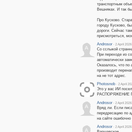
транспортным объе
Вешняках. И так бы
Про Кусково. Стар
городу Кусково, б
дороги. Сейчас там
присмотреться, мо
Androsor
·
2 April 2026
A
Со сслыкой стран
При переходе из с
автоматически заме
Оказалось, что по 
производит перенап
на не тот адрес.
Photosnob
·
2 April 20
Это у вас ИИ посел
РАСПОРЯЖЕНИЕ П
Androsor
·
2 April 2026
A
Вряд ли. Если писа
передресацию по а
на сайте ошибочно 
Androsor
·
2 April 2026
A
Варшавское.