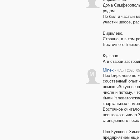
Дома Симферопольс
рядом.
Но был и частый м
участки шоссе, рас
Бирюлёво.
Странно, а в том р
Восточного Бирюлё
Кусково.
А в старой застро
Minek
·
4 April 2026, 0
M
Про Бирюлёво по к
собственный опыт 
помню чёткую сепа
числе и потому, чт
были "элеваторские
квартальных самон
Восточное считало
невысокого числа 
станционного посёл
Про Кусково. Химз
предприятием ещё 