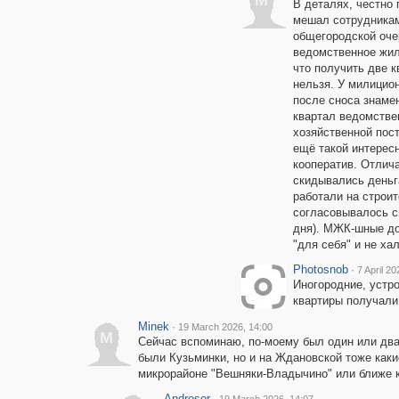
M
В деталях, честно 
мешал сотрудникам
общегородской оче
ведомственное жил
что получить две 
нельзя. У милицио
после сноса знаме
квартал ведомстве
хозяйственной пост
ещё такой интерес
кооператив. Отлич
скидывались деньг
работали на строит
согласовывалось с
дня). МЖК-шные до
"для себя" и не ха
Photosnob
·
7 April 20
Иногородние, устро
квартиры получали.
Minek
·
19 March 2026, 14:00
M
Сейчас вспоминаю, по-моему был один или два
были Кузьминки, но и на Ждановской тоже какие
микрорайоне "Вешняки-Владычино" или ближе к
Androsor
·