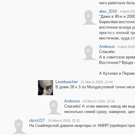
него работала бол
alex_2010
·
4 April 20
a
"Даже в 90-е и 200
Бирюлёве-восточно
восточное всегда 
просто с плохой т
местечком, куда ст
Androsor
·
6 April 2026
A
Спасибо.
А в советское вре
Восточное? Вроде 
А Кусково и Перов
Lesebuecher
·
21 March 2026, 12:44
В доме 28 к 3 по Молдагуловой точно нес
Androsor
·
23 March 2026, 10:18
A
Спасибо! А этом именно завод им выд
несколько семей сразу, наверное, це
ulyss227
·
24 March 2026, 22:31
u
На Снайперской давали квартиры от НИИП (приборострое