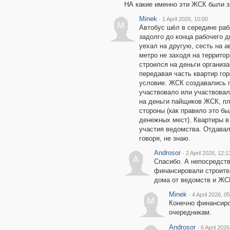
НА какие именно эти ЖСК были з
Minek
·
1 April 2026, 10:00
M
Автобус шёл в середине раб
задолго до конца рабочего д
уехал на другую, сесть на а
метро не заходя на террито
строился на деньги организ
передавая часть квартир го
условие. ЖСК создавались п
участвовало или участвовал
на деньги пайщиков ЖСК, пл
стороны (как правило это б
денежных мест). Квартиры 
участия ведомства. Отдавал
говоря, не знаю.
Androsor
·
2 April 2026, 12:1
A
Спасибо. А непосредст
финансировали строите
дома от ведомств и ЖС
Minek
·
4 April 2026, 0
M
Конечно финансиро
очередникам.
Androsor
·
6 April 2026