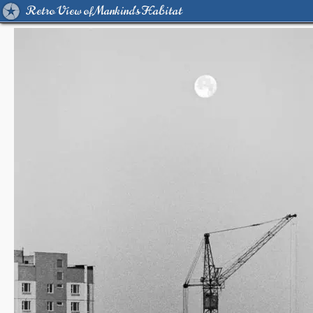
Retro View of Mankind's Habitat