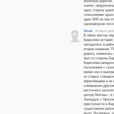
железной дорогой,
значит, предполаг
одну сторону доро
спальниками одног
один ЗИЛ но при э
однозаводчан почт
Minek
·
24 March 2026
M
В обеих местах пе
Бирюлёво история 
находилось в райо
второе название "П
дорога, появилась
был со стороны Би
Бирюлёва-западно
поселением с соот
время оно я выигр
из старых станцио
бирюлёвцами и не 
совершенно другом
восточного заселя
центре Москвы - я 
Липецкую с Проспек
преступности в Би
существенно разли
было. Во-первых, 