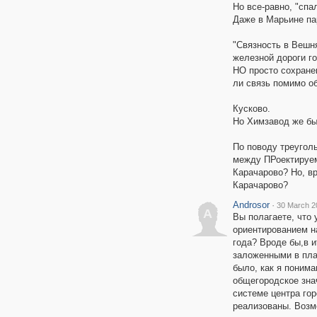
Но все-равно, "спа
Даже в Марьине па
"Связность в Вешн
железной дороги го
НО просто сохранен
ли связь помимо о
Кусково.
Но Химзавод же бы
По поводу треуголь
между ПРоектируем
Карачарово? Но, вр
Карачарово?
Androsor
·
30 March 2
A
Вы полагаете, что 
ориентированием н
года? Вроде бы,в и
заложенными в пла
было, как я понима
общегородское зна
системе центра гор
реализованы. Возмо