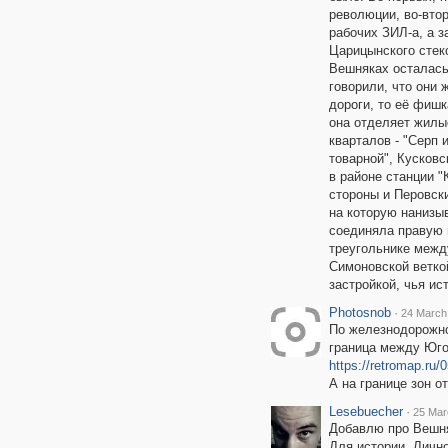
революции, во-вто
рабочих ЗИЛ-а, а з
Царицынского стеко
Вешняках осталась
говорили, что они 
дороги, то её фишк
она отделяет жилые
кварталов - "Серп 
товарной", Кусковс
в районе станции "
стороны и Перовски
на которую нанизы
соединяла правую 
треугольнике межд
Симоновской веткой
застройкой, чья ис
Photosnob
·
24 March
По железнодорожно
граница между Юго
https://retromap.ru
А на границе зон о
Lesebuecher
·
25 Mar
Добавлю про Вешня
Для истории. Личн