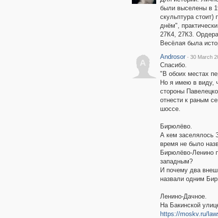
были выселены в 1
скульптура стоит)
днём", практически
27К4, 27К3. Ордер
Весёлая была исто
Androsor
·
30 March 2
A
Спасибо.
"В обоих местах п
Но я имею в виду,
стороны Павелецко
отнести к раным се
шоссе.
Бирюлёво.
А кем заселялось З
время не было наз
Бирюлёво-Ленино п
западным?
И почему два внеш
назвали одним Би
Ленино-Дачное.
На Бакинской улиц
https://moskv.ru/law