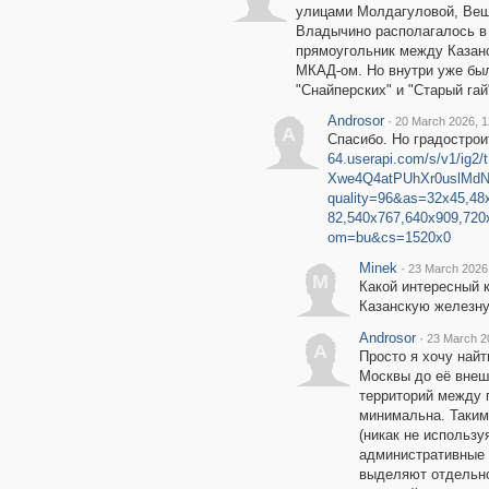
улицами Молдагуловой, Вешн
Владычино располагалось в 
прямоугольник между Казанс
МКАД-ом. Но внутри уже был
"Снайперских" и "Старый гай
Androsor
·
20 March 2026, 1
A
Спасибо. Но градострои
64.userapi.com/s/v1/i
Xwe4Q4atPUhXr0uslMd
quality=96&as=32x45,48
82,540x767,640x909,720
om=bu&cs=1520x0
Minek
·
23 March 2026
M
Какой интересный к
Казанскую железну
Androsor
·
23 March 2
A
Просто я хочу найт
Москвы до её внеш
территорий между 
минимальна. Таким
(никак не использ
административные о
выделяют отдельно