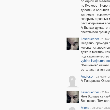
по одной из железн
по Кусково - Новог
довольно большая 
делящие территори
говорить о разных 
рассмотриваем всё
А Вы как думаете, 
отчётливой границ
Lesebuecher
·
23 Mar
Недавно, проходя о
которая становитс
даже в местной га
под строительство 
vyhino.livejournal.c
"Вешняков" начато 
осталась на генпла
Androsor
·
23 March 2
A
А Паперника-Юност
Lesebuecher
·
23 Mar
Чем больше связей
Вешняков. Тем бол
Minek
·
23 March 2026