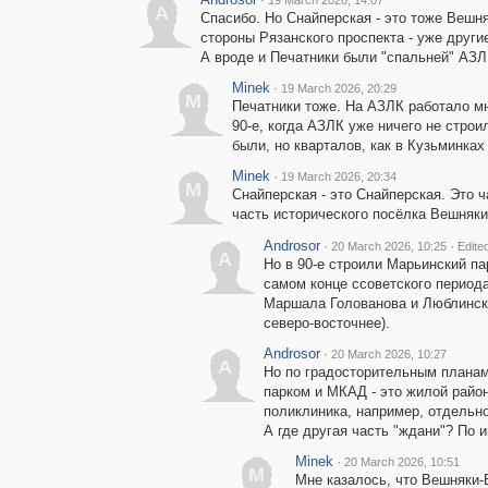
19 March 2026, 14:07
A
Спасибо. Но Снайперская - это тоже Вешн
стороны Рязанского проспекта - уже други
А вроде и Печатники были "спальней" АЗЛ
Minek
·
19 March 2026, 20:29
M
Печатники тоже. На АЗЛК работало мн
90-е, когда АЗЛК уже ничего не стро
были, но кварталов, как в Кузьминках
Minek
·
19 March 2026, 20:34
M
Снайперская - это Снайперская. Это 
часть исторического посёлка Вешняки
Androsor
·
·
20 March 2026, 10:25
Edite
A
Но в 90-е строили Марьинский па
самом конце ссоветского период
Маршала Голованова и Люблинско
северо-восточнее).
Androsor
·
20 March 2026, 10:27
A
Но по градосторительным планам
парком и МКАД - это жилой райо
поликлиника, например, отдельно
А где другая часть "ждани"? По и
Minek
·
20 March 2026, 10:51
M
Мне казалось, что Вешняки-