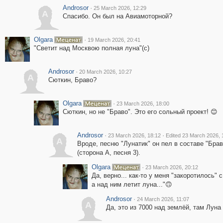
Androsor
·
25 March 2026, 12:29
A
Спасибо. Он был на Авиамоторной?
Olgara
·
19 March 2026, 20:41
"Светит над Москвою полная луна"(с)
Androsor
·
20 March 2026, 10:27
A
Сюткин, Браво?
Olgara
·
23 March 2026, 18:00
Сюткин, но не "Браво". Это его сольный проект! 😊
Androsor
·
·
23 March 2026, 18:12
Edited 23 March 2026, 
A
Вроде, песню "Лунатик" он пел в составе "Бра
(сторона А, песня 3).
Olgara
·
23 March 2026, 20:12
Да, верно... как-то у меня "закоротилось"
а над ним летит луна..."🙃
Androsor
·
24 March 2026, 11:07
A
Да, это из 7000 над землёй, там Луна