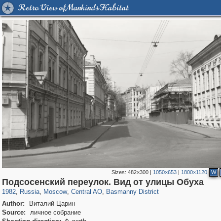
Retro View of Mankind's Habitat
Sizes:
482×300
|
1050×653
|
1800×1120
W
319,780
1,406,255
159,978
8,286
29,243
5,916
13,198
520
Подсосенский переулок. Вид от улицы Обуха
1982
,
Russia
,
Moscow
,
Central AO
,
Basmanny District
Author:
Виталий Царин
Source:
личное собрание