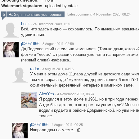
Shooting direction:
north

Watermark signature:
uploaded by vitale
5
Sign in to share your opinion
Latest comment: 4 November 2023, 08:24
huck
·
24 December 2009, 16:51
Всё, что здесь видно — сохранилось. По нынешним времена
удивительно.
j03051966
·
3 August 2011, 02:59
Да,Подсосенский не сильно изменился..)Только дома,который
фотке в "лесах" с правой стороны уже нет,а на первом этаже 
(первый слева) -кафешка..
radar
·
3 August 2011, 03:15
r
У меня в этом доме 11,пара друзей из детского сада жили
том что справа где "мужики поддерживающит балкон"(21
офигительный деревянный интерьер в каминном зале.
AlexYes
·
4 November 2023, 08:24
Я родился в этом доме в 1961, но в три года переех
А где был детсад, о котором вы упомянули? Меня т
водили куда-то в районе Добрынинской, но увы не 
точнее.
j03051966
·
4 August 2011, 00:25
Наврала-дом на месте...)))