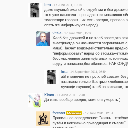
Irrra
·
17 June 2011, 10:14
даже вкусный ржаной с отрубями и без дрожжей
то я уже слышала - пропадают из магазинов яйц
телевизоре говорят - их есть вредно, пропала в
опять же информируют народ)
vitale
·
17 June 2011, 15:08
Хлеб без дрожжей-и не хлеб вовсе,это вся
знает(иногда он называется заграничным 
маца).Насчёт водки-действительно вредно
"информировать" народ об этом,кажется,п
бессмысленное занятие)в иных источниках
водку и написано,без обиняков: НАРКОЯД!
Irrra
·
14 September 2011, 08:54
ай! я конечно не про хлеб совсем без
называем только быстрые хлебопекар
лучше(и вкуснее) хлеб на закваске, т
Юлия
·
17 June 2011, 12:48
Да жить вообще вредно, можно и умереть )
forester
·
17 June 2011, 12:51
Правильное определение: "жизнь - тяжёл
путём и неизбежно приводящая к смерти".