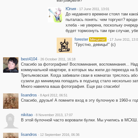
вал)закрыли?
Юлия
·
17 June 2011, 13:01
До недавнего времени стоял там како
пыталась понять: чем торгуют? вроде 
хлеба - не уверена, поскольку очеред
будет тормознуть там при случае, уб
forester
·
17 June 2011, 13:
"Грустно, девицы!" (с)
best4104
·
26 October 2011, 16:18
Спасибо за фотографию! Воспоминания, воспоминания... Над
коммунальной квартире, в которых мы жили до переезда на Б
Третьяковская. Когда забивали сваи в комнатах тряслось аб
сузили до минимума попадать в подъезд стало несколько за
Много навеяла ваша фотография. Еще раз спасибо!
lisandros
·
8 April 2012, 06:51
Спасибо, друзья! А помните вход в эту булочную в 1960-х го
nikitao
·
8 November 2013, 17:07
n
В этой булочной часто воровали булки. Мы учились в МСХШ
lisandros
·
12 September 2016, 06:36