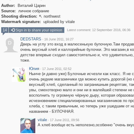
Author:
Виталий Царин
Source:
личное собрание
Shooting direction:
northwest

Watermark signature:
uploaded by vitale
14
Sign in to share your opinion
Latest comment: 12 September 2016, 06:36
DEDSTARS
·
16 June 2011, 16:27
D
Дверь на углу это вход в малюсенькую бупочную.Там прода
очень вкусный хлеб и каллорийные булочки. Это магазин,в ко
детстве впервые сходил самостоятельно и, что удивительно,
тоже.
Юлия
·
17 June 2011, 02:52
Нынче (и давно уже) Булочные исчезли как класс. Я не 
очень редкие магазинчики где можно купить дорогой (но 
вкусный) хлеб, сделанный по загранишным рецептам, так
увы, смехотворно мало и они ни в малейшей степени не 
восполнить ту огромную чёрную дыру, которая образова
исчезновением специализированных магазинчиков по пр
хлеба, с таким привычным, но теперь уже ушедшим от н
названием - БУЛОЧНАЯ.
vitale
·
17 June 2011, 09:56
А хлеб вообще есть неполезно,особенно "очень вкусны