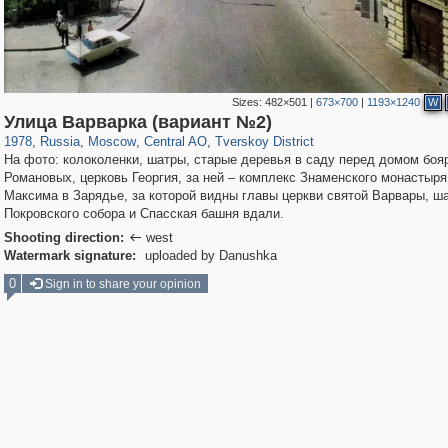
Sizes:
482×501
|
673×700
|
1193×1240
W
319,968
1,407,714
160,055
8,295
29,262
5,920
53,064
2,283
Улица Варварка (вариант №2)
1978
,
Russia
,
Moscow
,
Central AO
,
Tverskoy District
На фото: колоколенки, шатры, старые деревья в саду перед домом боя
Романовых, церковь Георгия, за ней – комплекс Знаменского монастыря
Максима в Зарядье, за которой видны главы церкви святой Варвары, ш
Покровского собора и Спасская башня вдали.
Shooting direction:
west

Watermark signature:
uploaded by Danushka
0
Sign in to share your opinion