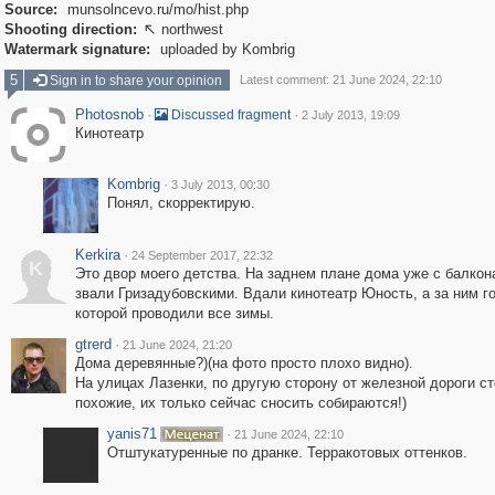
Source:
munsolncevo.ru/mo/hist.php
Shooting direction:
northwest

Watermark signature:
uploaded by Kombrig
5
Sign in to share your opinion
Latest comment: 21 June 2024, 22:10
Photosnob
·
·
Discussed fragment
2 July 2013, 19:09
Кинотеатр
Kombrig
·
3 July 2013, 00:30
Понял, скорректирую.
Kerkira
·
24 September 2017, 22:32
K
Это двор моего детства. На заднем плане дома уже с балкон
звали Гризадубовскими. Вдали кинотеатр Юность, а за ним го
которой проводили все зимы.
gtrerd
·
21 June 2024, 21:20
Дома деревянные?)(на фото просто плохо видно).
На улицах Лазенки, по другую сторону от железной дороги ст
похожие, их только сейчас сносить собираются!)
yanis71
·
21 June 2024, 22:10
Отштукатуренные по дранке. Терракотовых оттенков.