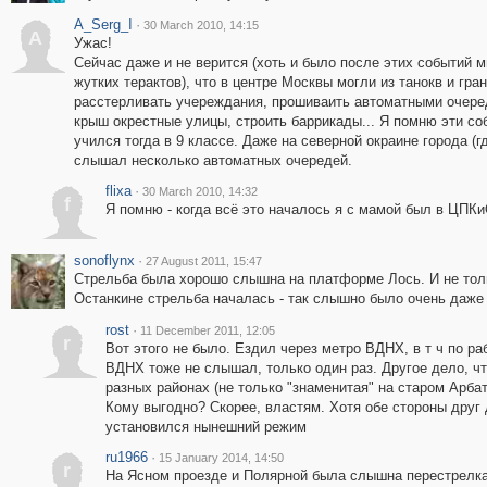
A_Serg_I
·
30 March 2010, 14:15
A
Ужас!
Сейчас даже и не верится (хоть и было после этих событий 
жутких терактов), что в центре Москвы могли из танокв и гра
расстерливать учереждания, прошиваить автоматными очере
крыш окрестные улицы, строить баррикады... Я помню эти со
учился тогда в 9 классе. Даже на северной окраине города (г
слышал несколько автоматных очередей.
flixa
·
30 March 2010, 14:32
f
Я помню - когда всё это началось я с мамой был в ЦПК
sonoflynx
·
27 August 2011, 15:47
Стрельба была хорошо слышна на платформе Лось. И не толь
Останкине стрельба началась - так слышно было очень даже 
rost
·
11 December 2011, 12:05
r
Вот этого не было. Ездил через метро ВДНХ, в т ч по р
ВДНХ тоже не слышал, только один раз. Другое дело, чт
разных районах (не только "знаменитая" на старом Арба
Кому выгодно? Скорее, властям. Хотя обе стороны друг 
установился нынешний режим
ru1966
·
15 January 2014, 14:50
r
На Ясном проезде и Полярной была слышна перестрелка 