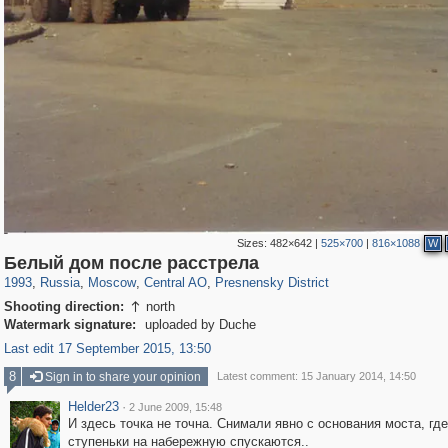
Sizes:
482×642
|
525×700
|
816×1088
W
319,878
1,407,206
160,021
8,286
29,248
5,916
13,345
396
Белый дом после расстрела
1993
,
Russia
,
Moscow
,
Central AO
,
Presnensky District
Shooting direction:
north

Watermark signature:
uploaded by Duche
Last edit 17 September 2015, 13:50
8
Sign in to share your opinion
Latest comment: 15 January 2014, 14:50
Helder23
·
2 June 2009, 15:48
И здесь точка не точна. Снимали явно с основания моста, где
ступеньки на набережную спускаются..