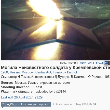
Sizes:
482×654
|
516×700
|
673×913
W
319,861
1,406,848
160,009
8,286
29,243
5,916
53,052
2,283
Могила Неизвестного солдата у Кремлевской ст
1980
,
Russia
,
Moscow
,
Central AO
,
Tverskoy District
Скульптор Н.Томский, архитекторы Д.Бурдин, В.Климов, Ю.Рабаев. 1967
Source:
Москва. Иллюстрированная история
Shooting direction:
east

Watermark signature:
uploaded by tiv13144
Last edit 26 April 2017, 21:29
2
Sign in to share your opinion
Latest comment: 9 May 2016, 07:34