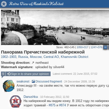
Retro View of Mankind's Habitat
Sizes:
482×145
|
1050×317
|
1247×376
W
319,864
1,406,686
160,011
8,286
29,243
5,916
19,394
722
Панорама Пречистенской набережной
1902
–
1903
,
Russia
,
Moscow
,
Central AO
,
Khamovniki District
Shooting direction:
northeast

Watermark signature:
uploaded by silver44
9
Sign in to share your opinion
Latest comment: 22 June 2015, 07:02
seakonst
·
·
Discussed fragment
24 December 2009, 15:39
Александр III - на своём месте, так что можно первую дату с
1912.
Danushka
·
10 February 2012, 11:50
На набережной мы видим конку. В 1912 году по набереж
ходил трамвай -
#875
и
#874
У меня есть оборотная стор