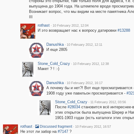
стороны это открытки, там только поля для адреса, т.е. 
выпущена до 1904 года. На штемпеле вроде просматрив
Возникает вопрос, что мы видим на месте памятника Ал
III
rothast
·
10 February 2012, 12:04
И это возвращает нас к вопросу датировки
#13288
Danushka
·
10 February 2012, 12:11
И еще 2805
Stone_Cold_Crazy
·
10 February 2012, 12:38
Макет ? ! :-)
Danushka
·
10 February 2012, 16:17
А почему бы и нет?! Вот еще просматривается 
1908 году уже павильон просматривается -
#32
Stone_Cold_Crazy
·
11 February 2012, 03:56
После
#28034
становится всё интереснее-
этих открыток была выпущена Шерер и На
1901-1903 годах (есть каталоги этих открыт
rothast
·
·
Discussed fragment
10 February 2012, 16:57
Не этот ли забор на
#7147
?