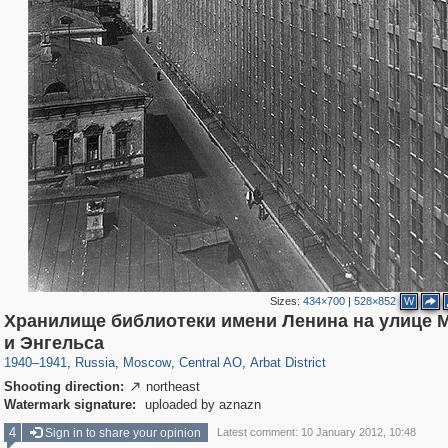
Sizes:
434×700
|
528×852
W
Хранилище библиотеки имени Ленина на улице 
319,780
1,406,296
159,978
8,286
29,243
5,916
13,485
356
и Энгельса
1940
–
1941
,
Russia
,
Moscow
,
Central AO
,
Arbat District
Shooting direction:
northeast

Watermark signature:
uploaded by aznazn
4
Sign in to share your opinion
Latest comment: 10 January 2012, 10:48