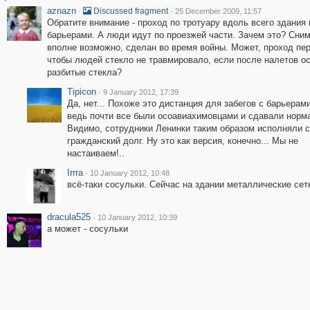
aznazn
·
·
Discussed fragment
25 December 2009, 11:57
Обратите внимание - проход по тротуару вдоль всего здания
барьерами. А люди идут по проезжей части. Зачем это? Сним
вполне возможно, сделан во время войны. Может, проход пе
чтобы людей стекло не травмировало, если после налетов о
разбитые стекла?
Tipicon
·
9 January 2012, 17:39
Да, нет... Похоже это дистанция для забегов с барьерам
ведь почти все были осоавиахимовцами и сдавали норм
Видимо, сотрудники Ленинки таким образом исполняли 
гражданский долг. Ну это как версия, конечно... Мы не
настаиваем!..
Irrra
·
10 January 2012, 10:48
всё-таки сосульки. Сейчас на здании металлические сет
dracula525
·
10 January 2012, 10:39
а может - сосульки