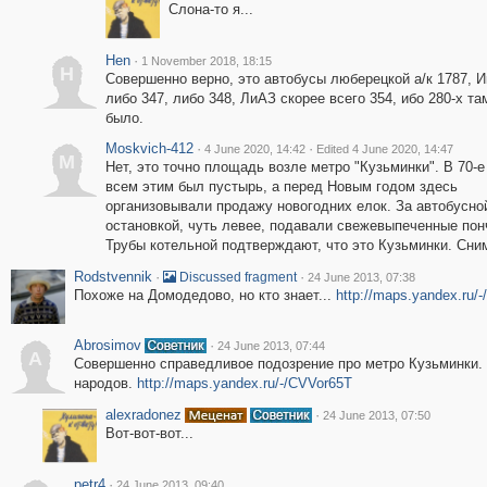
Слона-то я...
Hen
·
1 November 2018, 18:15
H
Совершенно верно, это автобусы люберецкой а/к 1787, И
либо 347, либо 348, ЛиАЗ скорее всего 354, ибо 280-х та
было.
Moskvich-412
·
·
4 June 2020, 14:42
Edited 4 June 2020, 14:47
M
Нет, это точно площадь возле метро "Кузьминки". В 70-е
всем этим был пустырь, а перед Новым годом здесь
организовывали продажу новогодних елок. За автобусно
остановкой, чуть левее, подавали свежевыпеченные пон
Трубы котельной подтверждают, что это Кузьминки. Снимо
Rodstvennik
·
·
Discussed fragment
24 June 2013, 07:38
Похоже на Домодедово, но кто знает...
http://maps.yandex.ru/
Abrosimov
·
24 June 2013, 07:44
A
Совершенно справедливое подозрение про метро Кузьминки.
народов.
http://maps.yandex.ru/-/CVVor65T
alexradonez
·
24 June 2013, 07:50
Вот-вот-вот...
petr4
·
24 June 2013, 09:40