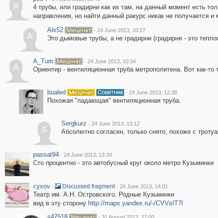
p
4 трубы, или градирни как их там, на данный момент есть т
направления, но найти данный ракурс никак не получается и 
Alx52
·
24 June 2013, 10:27
A
Это дымовые трубы, а не градирни (градирня - это тепло
A_Tum
·
24 June 2013, 10:34
A
Ориентир - вентиляционная труба метрополитена. Вот как-то 
bualed
·
24 June 2013, 12:38
Похожая "падающая" вентиляционная труба.
Sergkurz
·
24 June 2013, 13:12
S
Абсолютно согласен, только снято, похоже с тротуа
passat94
·
24 June 2013, 13:34
Сто процентно - это автобусный круг около метро Кузьминки
cyxov
·
·
Discussed fragment
24 June 2013, 14:01
Театр им. А.Н. Островского. Родные Кузьминки
вид в эту сторону
http://maps.yandex.ru/-/CVVsIT7l
s47518
·
31 August 2013, 22:00