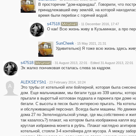
В просторечии "дом-карандаш". Говорили, что пост
принадлежавшей ему землёй, на которой находилась
время были перебои с горячей водой.
s47518
·
11 December 2016, 17:47
О как! Всю жизнь живу в Кузьминках, а про пер
SunCheek
·
15 May 2021, 21:31
Удивительно) Я тоже всю жизнь здесь живу
s47518
·
·
31 August 2013, 22:01
Edited 31 August 2013, 22:01
Эх жалко пончиковая осталась слева за кадром.
ALEKSEYSh1
·
23 February 2014, 10:24
A
Это трубы от котельной или бойлерной, которая была снесена
дом. Еще мальчишками, мы бегали туда из 339 школы, котора
прыгали в выроттый котлован подвала и паркинга при доме на
бегали. С высоты в песок было интересно прыгать. На котел
и обслуживающий персонал. Всегда были машины. Но движен
дома 27 по Зелелнодольской улице, где мы,собственно и жил
так казалось?) плакат, на котором была изображена капля вод
круглая избражена монета в рубль. Плакат наглядно агитиро
котельной, стояли 3-4 контейнера для мусора. А между забо