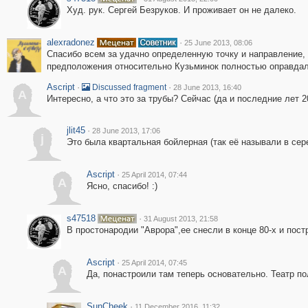
Худ. рук. Сергей Безруков. И проживает он не далеко.
alexradonez
·
25 June 2013, 08:06
Спасибо всем за удачно определенную точку и направление,
предположения относительно Кузьминок полностью оправдал
Ascript
·
·
Discussed fragment
28 June 2013, 16:40
A
Интересно, а что это за трубы? Сейчас (да и последние лет 2
jlit45
·
28 June 2013, 17:06
j
Это была квартальная бойлерная (так её называли в сер
Ascript
·
25 April 2014, 07:44
A
Ясно, спасибо! :)
s47518
·
31 August 2013, 21:58
В простонародии "Аврора",ее снесли в конце 80-х и пос
Ascript
·
25 April 2014, 07:45
A
Да, понастроили там теперь основательно. Театр по
SunCheek
·
11 December 2016, 11:32