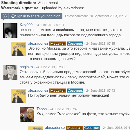
Shooting direction:
northeast

Watermark signature:
uploaded by alexradonez
35
Sign in to share your opinion
Latest comment: 20 September 2023, 19:12
Kay999
·
24 June 2013, 07:31
не знаю .... может и ошибаюсь ....но, мне кажется, что это
привокзальная площадь какого-то подмосковного города ...
alexradonez
·
24 June 2013, 07:35
Это точно Москва, за это говорит и название журнала. З
вентиляционным уродцем виднеется здание, детали кото
то очень знакомы, но чем?
noginka
·
24 June 2013, 07:38
Остановочный павильон вроде московский...а вот на автобус
эмблем пренадлежности к парку мосгортранса?, может это о
стоят у окраинной станции в Москве.
alexradonez
·
24 June 2013, 07:43
Но труба-то вентиляция метрополитеновская!
Taboh
·
24 June 2013, 07:46
Кмк, самое "московское" на фото, это четыре трубы
alexradonez
·
24 June 2013, 07: