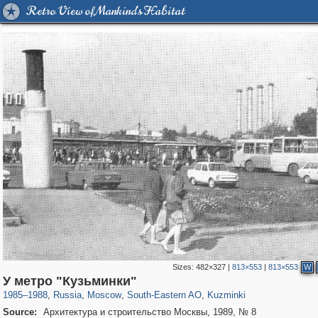
Retro View of Mankind's Habitat
Sizes:
482×327
|
813×553
|
813×553
W
319,882
1,407,348
8,286
11,379
29,248
197
1,133
31
У метро "Кузьминки"
1985
–
1988
,
Russia
,
Moscow
,
South-Eastern AO
,
Kuzminki
Source:
Архитектура и строительство Москвы, 1989, № 8