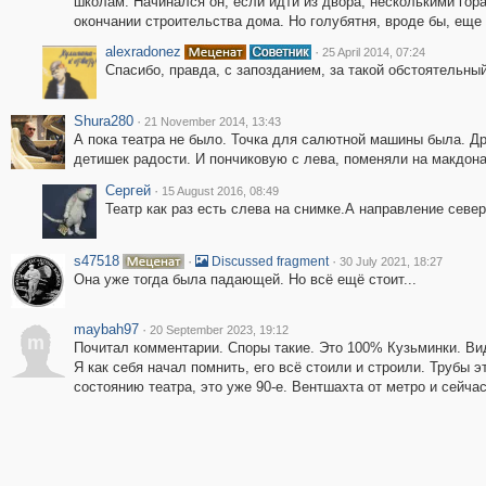
школам. Начинался он, если идти из двора, несколькими гор
окончании строительства дома. Но голубятня, вроде бы, еще
alexradonez
·
25 April 2014, 07:24
Спасибо, правда, с запозданием, за такой обстоятельный
Shura280
·
21 November 2014, 13:43
А пока театра не было. Точка для салютной машины была. Др
детишек радости. И пончиковую с лева, поменяли на макдона
Сергей
·
15 August 2016, 08:49
Театр как раз есть слева на снимке.А направление север
s47518
·
·
Discussed fragment
30 July 2021, 18:27
Она уже тогда была падающей. Но всё ещё стоит...
maybah97
·
20 September 2023, 19:12
m
Почитал комментарии. Споры такие. Это 100% Кузьминки. Вид
Я как себя начал помнить, его всё стоили и строили. Трубы э
состоянию театра, это уже 90-е. Вентшахта от метро и сейчас