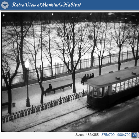
Retro View of Mankind's Habitat
Sizes:
482×385
|
875×700
|
900×720
W