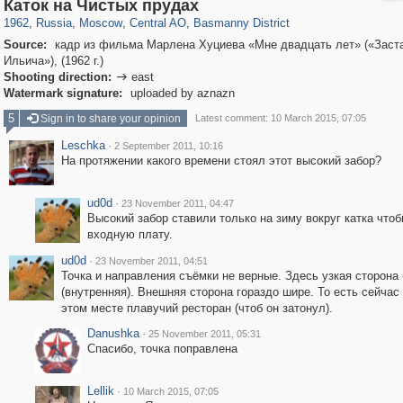
319,779
1,406,257
159,978
8,286
29,243
5,916
13,198
520
Каток на Чистых прудах
1962
,
Russia
,
Moscow
,
Central AO
,
Basmanny District
Source:
кадр из фильма Марлена Хуциева «Мне двадцать лет» («Заст
Ильича»), (1962 г.)
Shooting direction:
east

Watermark signature:
uploaded by aznazn
5
Sign in to share your opinion
Latest comment: 10 March 2015, 07:05
Leschka
·
2 September 2011, 10:16
На протяжении какого времени стоял этот высокий забор?
ud0d
·
23 November 2011, 04:47
Высокий забор ставили только на зиму вокруг катка чтоб
входную плату.
ud0d
·
23 November 2011, 04:51
Точка и направления съёмки не верные. Здесь узкая сторона
(внутренняя). Внешняя сторона гораздо шире. То есть сейчас 
этом месте плавучий ресторан (чтоб он затонул).
Danushka
·
25 November 2011, 05:31
Спасибо, точка поправлена
Lellik
·
10 March 2015, 07:05