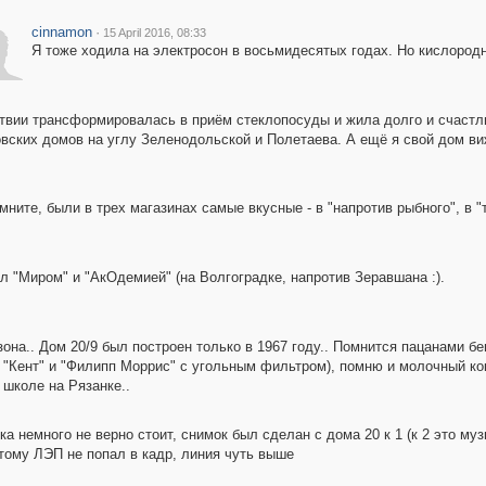
cinnamon
·
15 April 2016, 08:33
Я тоже ходила на электросон в восьмидесятых годах. Но кислород
ствии трансформировалась в приём стеклопосуды и жила долго и счастли
ских домов на углу Зеленодольской и Полетаева. А ещё я свой дом вижу
омните, были в трех магазинах самые вкусные - в "напротив рыбного", в 
л "Миром" и "АкОдемией" (на Волгоградке, напротив Зеравшана :).
она.. Дом 20/9 был построен только в 1967 году.. Помнится пацанами бе
 "Кент" и "Филипп Моррис" с угольным фильтром), помню и молочный кок
 школе на Рязанке..
ка немного не верно стоит, снимок был сделан с дома 20 к 1 (к 2 это м
тому ЛЭП не попал в кадр, линия чуть выше