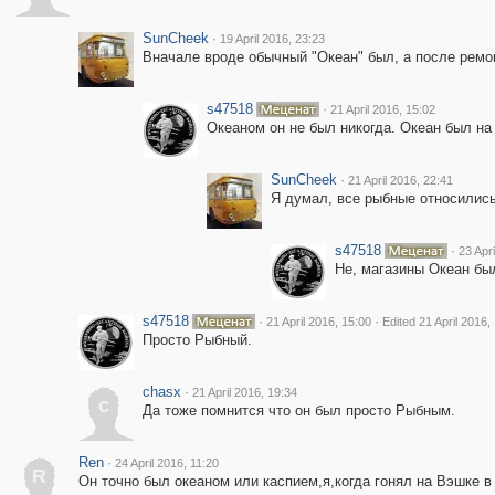
SunCheek
·
19 April 2016, 23:23
Вначале вроде обычный "Океан" был, а после ремон
s47518
·
21 April 2016, 15:02
Океаном он не был никогда. Океан был на
SunCheek
·
21 April 2016, 22:41
Я думал, все рыбные относилис
s47518
·
23 Apri
Не, магазины Океан был
s47518
·
·
21 April 2016, 15:00
Edited 21 April 2016,
Просто Рыбный.
chasx
·
21 April 2016, 19:34
c
Да тоже помнится что он был просто Рыбным.
Ren
·
24 April 2016, 11:20
R
Он точно был океаном или каспием,я,когда гонял на Вэшке в 