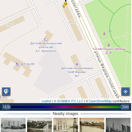
Leaflet
| ©
SCANEX ITC LLC
| ©
OpenStreetMap
contributors
1826
2000
Nearby images