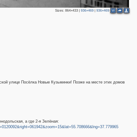
Sizes:
864×433
|
936×469
|
936×469
W
нской улице Посёлка Новые Кузьминки! Позже на месте этих домов
енодольская, а где 2-я Зелёная:
eft=0120092&right=061942&zoom=15&lat=55.708666&lng=37.779965