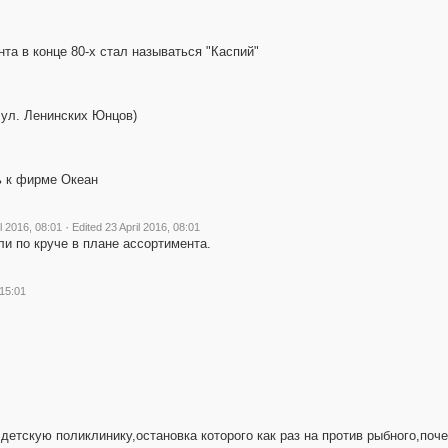
та в конце 80-х стал называться "Каспий"
 ул. Ленинских Юнцов)
ь к фирме Океан
·
l 2016, 08:01
Edited 23 April 2016, 08:01
и по круче в плане ассортимента.
 15:01
детскую поликлинику,остановка которого как раз на против рыбного,поче