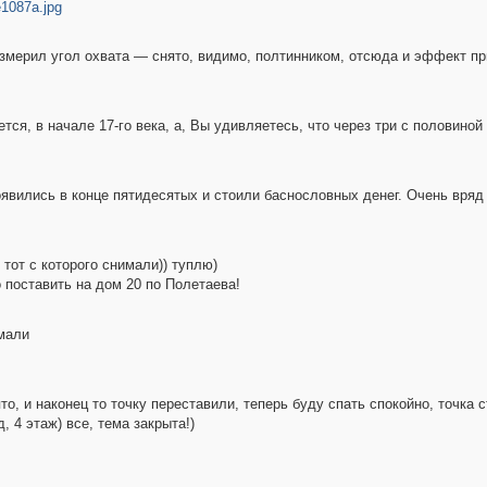
e1087a.jpg
змерил угол охвата — снято, видимо, полтинником, отсюда и эффект п
ся, в начале 17-го века, а, Вы удивляетесь, что через три с половино
явились в конце пятидесятых и стоили баснословных денег. Очень вряд 
е тот с которого снимали)) туплю)
о поставить на дом 20 по Полетаева!
мали
то, и наконец то точку переставили, теперь буду спать спокойно, точка 
, 4 этаж) все, тема закрыта!)