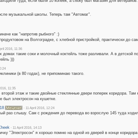
аходили туда, если были 10 копеек, а сбоку был магазин для ветеранов.
осле музыкальной школы. Теперь там "Автомаг".
иначе как "напротив рыбного" :)
продуктовом на Волгоградке, с хлебной пристройкой, практически до сам
pril 2016, 11:36
х домах такие соки и молочный коктейль тоже разливали. А в детской по
йль )))
0:24
иклиники (в 80 годах), не припоминаю такого.
2016, 11:35
второй этаж и такие двойные стеклянные двери поперек коридора. Там 
е был электросон на кушетке.
18
·
11 April 2016, 12:24
ый раз слышу. Сам с рождения до перевода во взрослую 145 туда ходил 
Cheek
·
11 April 2016, 14:13
ичку "Электросон" я хорошо помню на одной из дверей в конце коридора