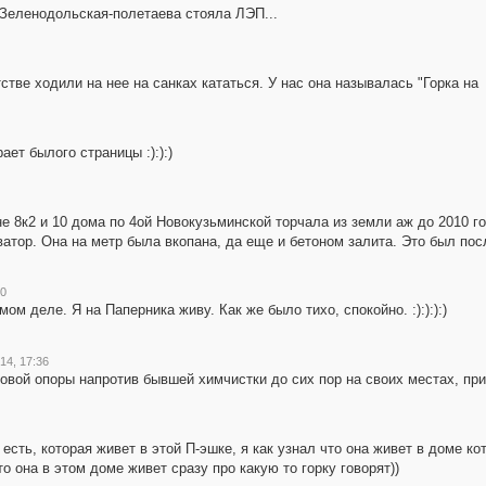
 Зеленодольская-полетаева стояла ЛЭП...
тве ходили на нее на санках кататься. У нас она называлась "Горка на
рает былого страницы :):):)
е 8к2 и 10 дома по 4ой Новокузьминской торчала из земли аж до 2010 го
ватор. Она на метр была вкопана, да еще и бетоном залита. Это был пос
00
ом деле. Я на Паперника живу. Как же было тихо, спокойно. :):):):)
14, 17:36
овой опоры напротив бывшей химчистки до сих пор на своих местах, при
 есть, которая живет в этой П-эшке, я как узнал что она живет в доме ко
что она в этом доме живет сразу про какую то горку говорят))