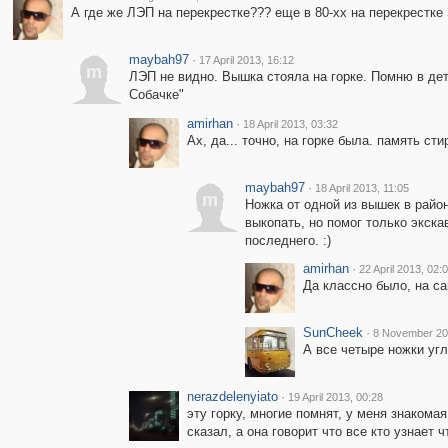
А где же ЛЭП на перекрестке??? еще в 80-хх на перекрестке
maybah97
·
17 April 2013, 16:12
m
ЛЭП не видно. Вышка стояла на горке. Помню в детс
Собачке"
amirhan
·
18 April 2013, 03:32
Ах, да... точно, на горке была. память сти
maybah97
·
18 April 2013, 11:05
m
Ножка от одной из вышек в район
выкопать, но помог только экска
последнего. :)
amirhan
·
22 April 2013, 02:
Да классно было, на сам
SunCheek
·
8 November 20
А все четыре ножки угл
nerazdelenyiato
·
19 April 2013, 00:28
эту горку, многие помнят, у меня знакомая
сказал, а она говорит что все кто узнает 