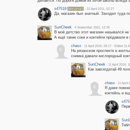
делается. По дороге домой из 55-ой школы всегда з
s47518
·
22 April 2011, 02:27
Да, магазин был знатный. Заходил туда п
SunCheek
·
4 September 2011, 12:35
В моё детство этот магазин назывался не 
А ещё такие соки и коктейли продавали в 
chasx
·
·
11 April 2016, 09:17
Edited 11 A
c
На рязанском проспекте в желты
снимка давали кислородный кокте
SunCheek
·
11 April 2016, 1
Как завсегдатай 49 пол
chasx
·
11 April 
c
Я даже помню 
коктейль и ещ
s475
Перв
Sun
Табл