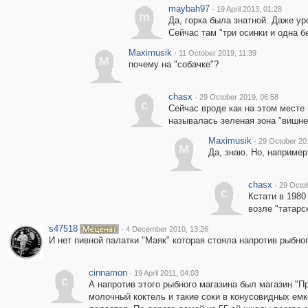
maybah97
·
19 April 2013, 01:28
m
Да, горка была знатной. Даже ур
Сейчас там "три осинки и одна б
Maximusik
·
11 October 2019, 11:39
M
почему на "собачке"?
chasx
·
29 October 2019, 06:58
c
Сейчас вроде как на этом месте
называлась зеленая зона "вишнев
Maximusik
·
29 October 20
M
Да, знаю. Но, например
chasx
·
29 Octob
c
Кстати в 1980
возле "татарс
s47518
·
4 December 2010, 13:26
И нет пивной палатки "Маяк" которая стояла напротив рыбног
cinnamon
·
19 April 2011, 04:03
c
А напротив этого рыбного магазина был магазин "Про
молочный коктель и такие соки в конусовидных емко