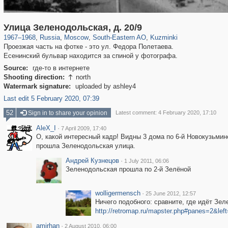
319,882
1,407,361
8,286
11,379
29,248
197
1,133
31
Улица Зеленодольская, д. 20/9
1967
–
1968
,
Russia
,
Moscow
,
South-Eastern AO
,
Kuzminki
Проезжая часть на фотке - это ул. Федора Полетаева.
Есенинский бульвар находится за спиной у фотографа.
Source:
где-то в интернете
Shooting direction:
north

Watermark signature:
uploaded by ashley4
Last edit 5 February 2020, 07:39
52
Sign in to share your opinion
Latest comment: 4 February 2020, 17:10
AleX_I
·
7 April 2009, 17:40
О, какой интересный кадр! Видны 3 дома по 6-й Новокузьми
прошла Зеленодольская улица.
Андрей Кузнецов
·
1 July 2011, 06:06
Зеленодольская прошла по 2-й Зелёной
wolligermensch
·
25 June 2012, 12:57
Ничего подобного: сравните, где идёт Зел
http://retromap.ru/mapster.php#panes=2&l
amirhan
·
2 August 2010, 06:00