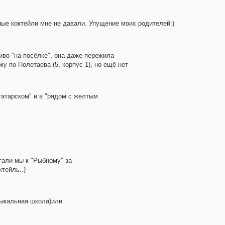
ные коктейли мне не давали. Упущение моих родителей:)
во "на посёлке", она даже пережила
 по Полетаева (5, корпус 1), но ещё нет
"татарском" и в "рядом с желтым
гали мы к "Рыбному" за
тейль..)
узыкальная школа)или