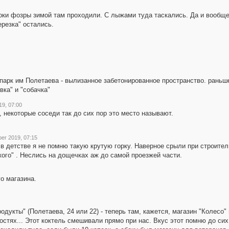
оки фозры зимой там проходили. С лыжами туда таскались. Да и вообще 
ерезка" остались.
 парк им Полетаева - вылизанное забетонированное пространство. рань
ка" и "собачка"
19, 07:00
, некоторые соседи так до сих пор это место называют.
er 2019, 07:15
 в детстве я не помню такую крутую горку. Наверное срыли при строите
кого" . Неслись на дощечках аж до самой проезжей части.
о магазина.
дукты" (Полетаева, 24 или 22) - теперь там, кажется, магазин "Колесо" 
стях... Этот коктель смешивали прямо при нас. Вкус этот помню до сих