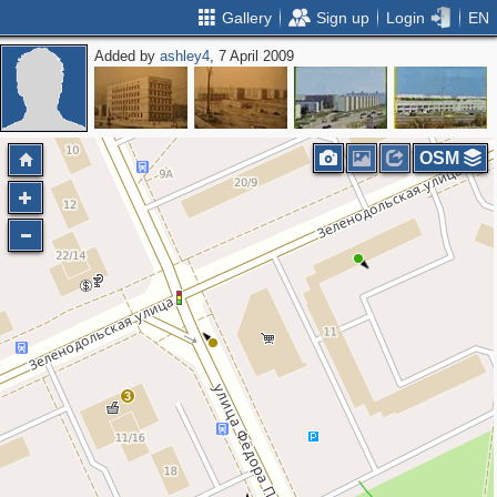
Gallery
Sign up
Login
EN
Added by
ashley4
, 7 April 2009
OSM
3