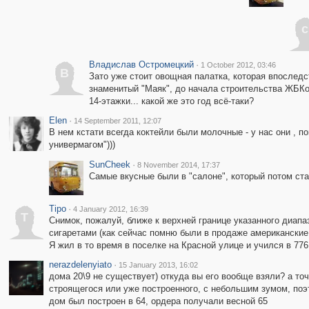
c
Владислав Остромецкий
·
1 October 2012, 03:46
В
Зато уже стоит овощная палатка, которая впослед
знаменитый "Маяк", до начала строительства ЖБКов
14-этажки... какой же это год всё-таки?
Elen
·
14 September 2011, 12:07
В нем кстати всегда коктейли были молочные - у нас они , п
универмагом")))
SunCheek
·
8 November 2014, 17:37
Самые вкусные были в "салоне", который потом ста
Tipo
·
4 January 2012, 16:39
T
Снимок, пожалуй, ближе к верхней границе указанного диапаз
сигаретами (как сейчас помню были в продаже американские
Я жил в то время в поселке на Красной улице и учился в 776
nerazdelenyiato
·
15 January 2013, 16:02
дома 20\9 не существует) откуда вы его вообще взяли? а точ
строящегося или уже построенного, с небольшим зумом, поэ
дом был построен в 64, ордера получали весной 65