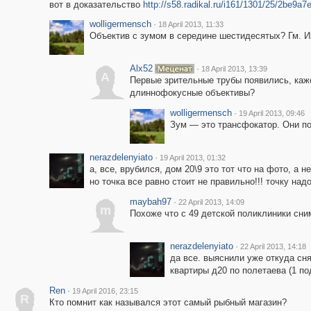
вот в доказательство
http://s58.radikal.ru/i161/1301/25/2be9a7
wolligermensch
·
18 April 2013, 11:33
Объектив с зумом в середине шестидесятых? Гм. И
Alx52
·
18 April 2013, 13:39
A
Первые зрительные трубы появились, кажет
длиннофокусные объективы?
wolligermensch
·
19 April 2013, 09:46
Зум — это трансфокатор. Они по
nerazdelenyiato
·
19 April 2013, 01:32
а, все, врубился, дом 20\9 это тот что на фото, а н
но точка все равно стоит не правильно!!! точку над
maybah97
·
22 April 2013, 14:09
m
Похоже что с 49 детской поликлиники сни
nerazdelenyiato
·
22 April 2013, 14:18
да все. выяснили уже откуда сня
квартиры д20 по полетаева (1 под
Ren
·
19 April 2016, 23:15
R
Кто помнит как назывался этот самый рыбный магазин?