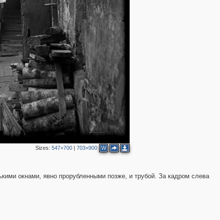
9
26
7
18
4
7
69
21
14
8
7
14
16
1
1
58
2
3
20
Sizes:
547×700
|
703×900
W
7
2
6
ькими окнами, явно прорубленными позже, и трубой. За кадром слева
2