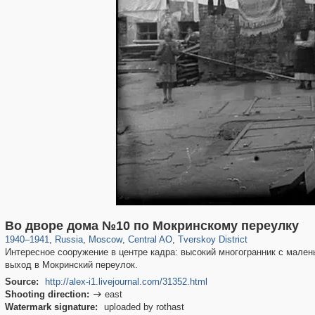
319,779
1,406,257
159,978
8,286
29,243
5,916
53,034
2,283
Во дворе дома №10 по Мокринскому переулку
1940
–
1941
,
Russia
,
Moscow
,
Central AO
,
Tverskoy District
Интересное сооружение в центре кадра: высокий многогранник с мален
выход в Мокринский переулок.
Source:
http://alex-i1.livejournal.com/31352.html
Shooting direction:
east

Watermark signature:
uploaded by rothast