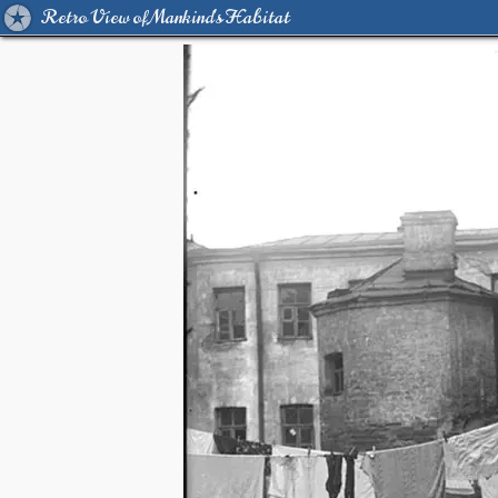
Retro View of Mankind's Habitat