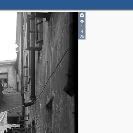
4
1
6
4
4
16
2k
5
8
3
2
2
3
2
2
2
6
3
6
2
6
8
2
4
3
4
4