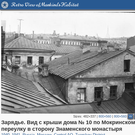
Retro View of Mankind's Habitat
Sizes:
482×337
|
800×560
|
800×560
W
Зарядье. Вид с крыши дома № 10 по Мокринском
319,780
1,406,258
159,978
8,286
29,243
5,916
53,034
2,283
переулку в сторону Знаменского монастыря
1940
–
1941
,
Russia
,
Moscow
,
Central AO
,
Tverskoy District