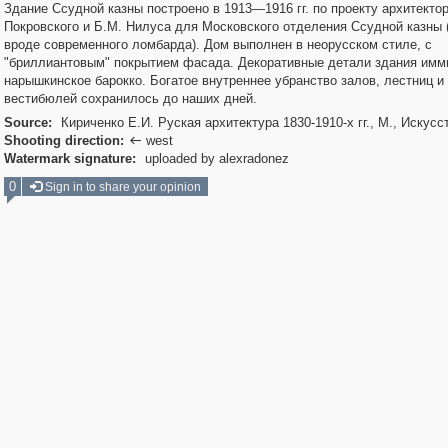
Здание Ссудной казны построено в 1913—1916 гг. по проекту архитектор
Покровского и Б.М. Нилуса для Московского отделения Ссудной казны (
вроде современного ломбарда). Дом выполнен в неорусском стиле, с
"бриллиантовым" покрытием фасада. Декоративные детали здания имм
нарышкинское барокко. Богатое внутреннее убранство залов, лестниц и
вестибюлей сохранилось до наших дней.
Source:
Кириченко Е.И. Руская архитектура 1830-1910-х гг., М., Искусс
Shooting direction:
west

Watermark signature:
uploaded by alexradonez
0
Sign in to share your opinion