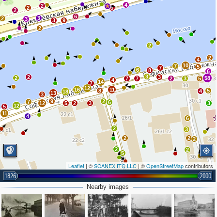
4
2
2
3
2
6
3
2
3
3
9
2
2
2
4
10
7
5
7
6
8
6
3
2
3
2
58
7
7
2
3
5
4
14
7
12
16
11
8
5
4
18
13
3
9
2
7
6
12
5
2
3
3
12
5
11
4
6
2
3
2
2
2
2
2
5
Leaflet
| ©
SCANEX ITC LLC
| ©
OpenStreetMap
contributors
1826
3
2000
Nearby images
2