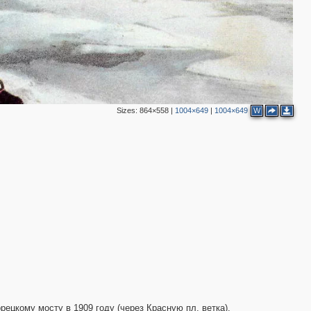
3
2
Sizes:
864×558
|
1004×649
|
1004×649
W
2
2
14
6
5
2
4
9
12
14
3
2
ецкому мосту в 1909 году (через Красную пл. ветка).