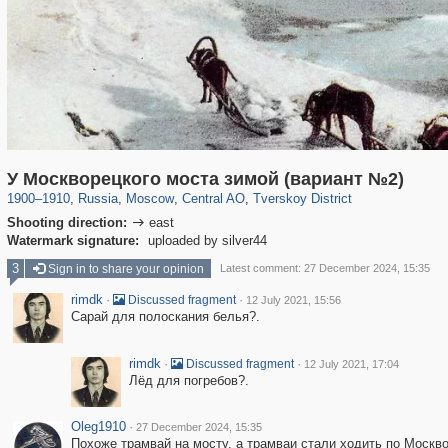
319,724
1,406,030
159,930
8,286
29,243
5,916
53,016
2,283
У Москворецкого моста зимой (вариант №2)
1900
–
1910
,
Russia
,
Moscow
,
Central AO
,
Tverskoy District
Shooting direction:
east

Watermark signature:
uploaded by silver44
3
Sign in to share your opinion
Latest comment: 27 December 2024, 15:35
rimdk
·
·
Discussed fragment
12 July 2021, 15:56
Сарай для полоскания белья?.
rimdk
·
·
Discussed fragment
12 July 2021, 17:04
Лёд для погребов?.
Oleg1910
·
27 December 2024, 15:35
Похоже трамвай на мосту, а трамваи стали ходить по Москвор