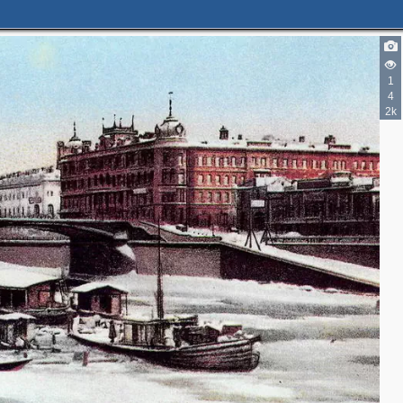
1
2
4
2
2k
14
5
7
18
6
25
11
11
6
4
7
9
7
9
11
8
16
21
8