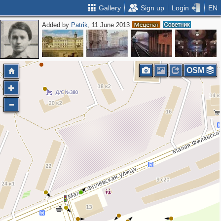
Gallery
Sign up
Login
EN
Added by
Patrik
, 11 June 2013
2
3
OSM
2