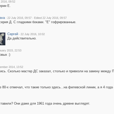
 2016, 09:52
ерии Е.
ava
·
·
22 July 2016, 09:57
Edited 22 July 2016, 09:57
серия Д. С гладкими боками. "Е" гофрированные.
Сергей
·
22 July 2016, 10:02
Да действительно.
nuary 2015, 22:53
овых :)
vember 2014, 13:52
ись. Сколько мастер ДС заказал, столько и привезли на замену между 
 80-х отмечал, что такие только здесь...на филевской линии, а я 4 года
ставили? Они даже для 1961 года очень древне выглядят.