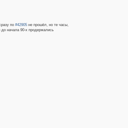
сразу по
#42905
не прошёл, но те часы,
и до начала 90-х продержались