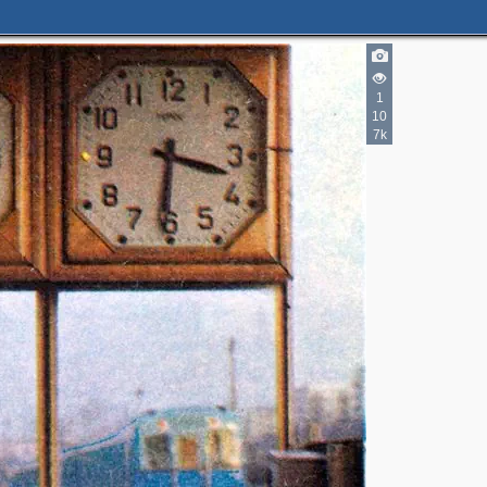
1
10
7k