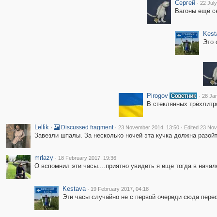
Сергей
·
22 July
Вагоны ещё с
Kest
Это 
Pirogov
·
28 Ja
В стеклянных трёхлитр
Lellik
·
·
·
Discussed fragment
23 November 2014, 13:50
Edited 23 No
Завезли шпалы. За несколько ночей эта кучка должна разойт
mrlazy
·
18 February 2017, 19:36
О вспомнил эти часы....приятно увидеть я еще тогда в начале
Kestava
·
19 February 2017, 04:18
Эти часы случайно не с первой очереди сюда пере