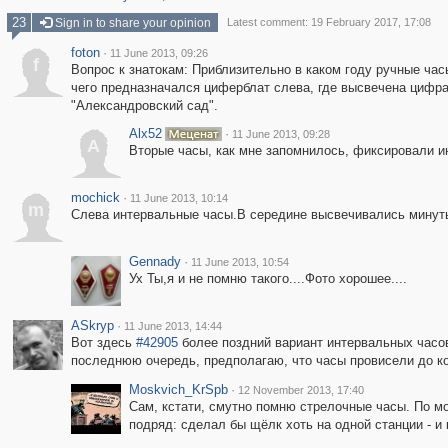
23
Sign in to share your opinion
Latest comment: 19 February 2017, 17:08
foton
·
11 June 2013, 09:26
f
Вопрос к знатокам: Приблизительно в каком году ручные час
чего предназначался циферблат слева, где высвечена цифр
"Александровский сад".
Alx52
·
11 June 2013, 09:28
A
Вторые часы, как мне запомнилось, фиксировали 
mochick
·
11 June 2013, 10:14
m
Слева интервальные часы.В середине высвечивались минуты,
Gennady
·
11 June 2013, 10:54
Ух Ты,я и не помню такого....Фото хорошее....
ASkryp
·
11 June 2013, 14:44
Вот здесь
#42905
более поздний вариант интервальных часов
последнюю очередь, предполагаю, что часы провисели до ко
Moskvich_KrSpb
·
12 November 2013, 17:40
Сам, кстати, смутно помню стрелочные часы. По мо
подряд: сделал бы щёлк хоть на одной станции - и 