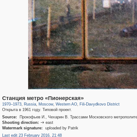
319,882
1,407,368
8,286
27,131
29,248
310
1,117
29
Станция метро «Пионерская»
1970
–
1973
,
Russia
,
Moscow
,
Western AO
,
Fili-Davydkovo District
Открыта в 1961 году. Типовой проект.
Source:
Прокофьев И., Чехарин В. Трассами Московского метрополитен
Shooting direction:
east

Watermark signature:
uploaded by Patrik
Last edit 23 February 2016, 21:48