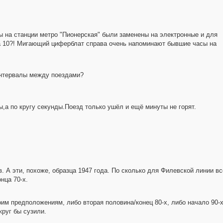
ы на станции метро "Пионерская" были заменены на электронные и для
а 10?! Мигающий циферблат справа очень напоминают бывшие часы на
интервалы между поездами?
а по кругу секунды.Поезд только ушёл и ещё минуты не горят.
. А эти, похоже, образца 1947 года. По сколько для Филевской линии в
нца 70-х.
им предположениям, либо вторая половина/конец 80-х, либо начало 90-х
круг бы сузили.