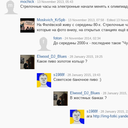
mochick
·
13 November 2013, 05:43
m
Стрелочные часы на электронные начали менять к олимпиад
Moskvich_KrSpb
·
·
13 November 2013, 07:58
Edited 13 Nove
На Филёвской живу с середины 80-х. Стрелочные ча
которые на фото внизу, на открытых станциях ещё в
foton
·
24 November 2014, 02:34
f
До середины 2000-х - последнее такое "Ч
Elwood_DJ_Blues
·
28 January 2015, 19:25
Какое пиво золотое кольцо ?
s1988f
·
28 January 2015, 19:43
Советское баночное пиво :)
Elwood_DJ_Blues
·
28 January 2015,
В жестяных банках ?
s1988f
·
28 January 2015, 2
ага
http://img-fotki.yan