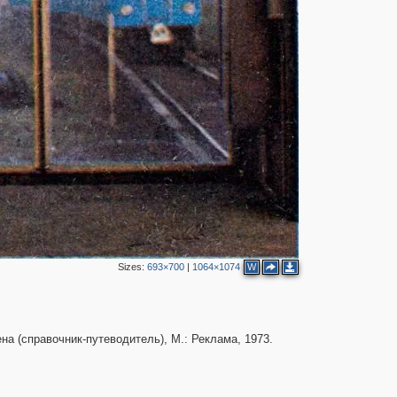
2
Sizes:
693×700
|
1064×1074
W
а (справочник-путеводитель), М.: Реклама, 1973.