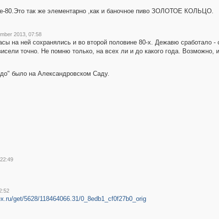
е-80.Это так же элементарно ,как и баночное пиво ЗОЛОТОЕ КОЛЬЦО.
mber 2013, 07:58
сы на ней сохранялись и во второй половине 80-х. Дежавю сработало - 
исели точно. Не помню только, на всех ли и до какого года. Возможно, 
удо" было на Александровском Саду.
 22:49
2:52
dex.ru/get/5628/118464066.31/0_8edb1_cf0f27b0_orig