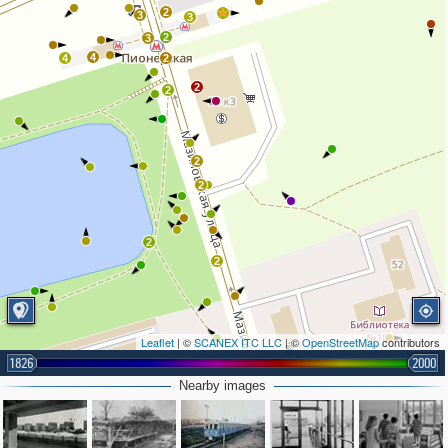
2
3
3
2
3
4
4
2
2
2
2
2
2
2
Leaflet
| ©
SCANEX ITC LLC
| ©
OpenStreetMap
contributors
1826
2000
Nearby images