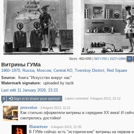
Sizes:
482×595
|
567×700
|
1527×1884
W
319,716
1,405,755
159,930
8,286
29,243
5,916
53,016
2,283
4,134
154
Витрины ГУМа
1960
–
1970
,
Russia
,
Moscow
,
Central AO
,
Tverskoy District
,
Red Square
Source:
Книга "Искусство вокруг нас"
Watermark signature:
uploaded by tazik
Last edit 11 January 2026, 23:23
4
Sign in to share your opinion
Latest comment: 4 August 2013, 22:12
prosvetus
·
3 August 2013, 11:21
Как стильно оформляли витрины в середине ХХ века! И сейч
смотрелись достойно!
IBarantsev
·
4 August 2013, 21:35
В ГУМе сейчас есть "исторические" витрины на первом и