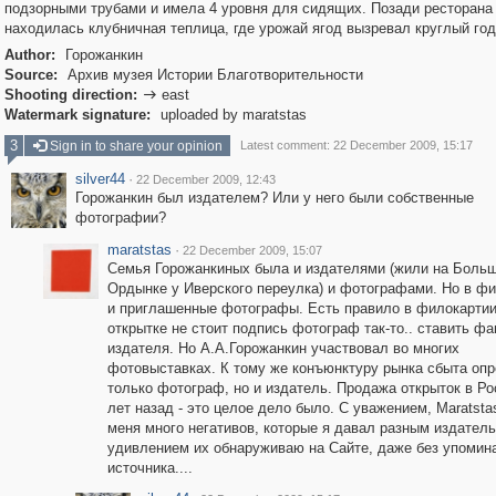
подзорными трубами и имела 4 уровня для сидящих. Позади ресторана
находилась клубничная теплица, где урожай ягод вызревал круглый год
Author:
Горожанкин
Source:
Архив музея Истории Благотворительности
Shooting direction:
east

Watermark signature:
uploaded by maratstas
3
Sign in to share your opinion
Latest comment: 22 December 2009, 15:17
silver44
·
22 December 2009, 12:43
Горожанкин был издателем? Или у него были собственные
фотографии?
maratstas
·
22 December 2009, 15:07
Семья Горожанкиных была и издателями (жили на Боль
Ордынке у Иверского переулка) и фотографами. Но в ф
и приглашенные фотографы. Есть правило в филокартии
открытке не стоит подпись фотограф так-то.. ставить ф
издателя. Но А.А.Горожанкин участвовал во многих
фотовыставках. К тому же конъюнктуру рынка сбыта оп
только фотограф, но и издатель. Продажа открыток в Ро
лет назад - это целое дело было. С уважением, Maratsta
меня много негативов, которые я давал разным издатель
удивлением их обнаруживаю на Сайте, даже без упомин
источника....