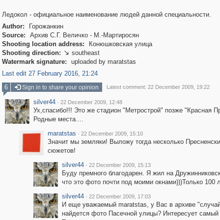
Ледокол - официальное наименование людей данной специальности.
Author:
Горожанкин
Source:
Архив С.Г. Величко - М.-Мартиросян
Shooting location address:
Конюшковская улица
Shooting direction:
southeast

Watermark signature:
uploaded by maratstas
Last edit 27 February 2016, 21:24
6
Sign in to share your opinion
Latest comment: 22 December 2009, 19:22
silver44
·
22 December 2009, 12:48
Ух,спасибо!!! Это же стадион "Метрострой" позже "Красная П
Родные места....
maratstas
·
22 December 2009, 15:10
Значит мы земляки! Выложу тогда несколько Пресненск
сюжетов!
silver44
·
22 December 2009, 15:13
Буду премного благодарен. Я жил на Дружинниковск
что это фото почти под моими окнами)))Только 100 л
silver44
·
22 December 2009, 17:03
И еще уважаемый maratstas, у Вас в архиве "случай
найдется фото Пасечной улицы? Интересует самый 