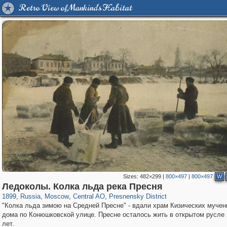
Retro View of Mankind's Habitat
Sizes:
482×299
|
800×497
|
800×497
W
319,882
1,407,348
160,021
8,286
29,248
5,916
13,345
396
Ледоколы. Колка льда река Пресня
1899
,
Russia
,
Moscow
,
Central AO
,
Presnensky District
"Колка льда зимою на Средней Пресне" - вдали храм Кизических мучен
дома по Конюшковской улице. Пресне осталось жить в открытом русле 
лет.