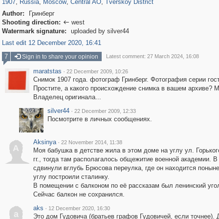
1907
,
Russia
,
Moscow
,
Central AO
,
Tverskoy District
Author:
Гринберг
Shooting direction:
west

Watermark signature:
uploaded by silver44
Last edit 12 December 2020, 16:41
7
Sign in to share your opinion
Latest comment: 27 March 2024, 16:08
maratstas
·
22 December 2009, 10:26
Снимок 1907 года. фотограф Гринберг. Фотография серии гос
Простите, а какого происхождение снимка в вашем архиве? 
Владелец оригинала...
silver44
·
22 December 2009, 12:33
Посмотрите в личных сообщениях.
Aksinya
·
22 November 2014, 11:38
A
Моя бабушка в детстве жила в этом доме на углу ул. Горького
гг., тогда там располагалось общежитие военной академии. В
сдвинули вглубь Брюсова переулка, где он находится поныне
углу построили сталинку.
В помещении с балконом по её рассказам был ленинский уго
Сейчас балкон не сохранился.
aks
·
12 December 2020, 16:30
a
Это дом Гудовича (братьев графов Гудовичей, если точнее). 