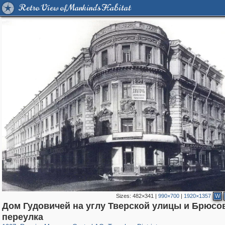
Retro View of Mankind's Habitat
Sizes:
482×341
|
990×700
|
1920×1357
W
Дом Гудовичей на углу Тверской улицы и Брюсо
319,882
1,407,328
160,021
8,286
29,248
5,916
53,055
2,283
переулка