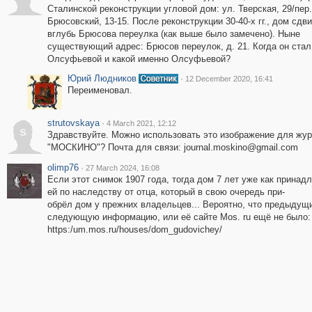
Сталинской реконструкции угловой дом: ул. Тверская, 29/пер.
Брюсовский, 13-15. После реконструкции 30-40-х гг., дом сдв
вглубь Брюсова переулка (как выше было замечено). Ныне
существующий адрес: Брюсов переулок, д. 21. Когда он ста
Олсуфьевой и какой именно Олсуфьевой?
Юрий Людников
·
12 December 2020, 16:41
Переименовал.
strutovskaya
·
4 March 2021, 12:12
s
Здравствуйте. Можно использовать это изображение для жу
"МОСКИНО"? Почта для связи: journal.moskino@gmail.com
olimp76
·
27 March 2024, 16:08
Если этот снимок 1907 года, тогда дом 7 лет уже как прин
ей по наследству от отца, который в свою очередь при-
обрёл дом у прежних владельцев... Вероятно, что предыдущи
следующую информацию, или её сайте Mos. ru ещё не было:
https:/um.mos.ru/houses/dom_gudovichey/