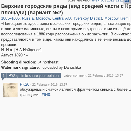
Sizes:
482×400
|
841×700
|
2322×1932
W
Верхние городские ряды (вид средней части с К
319,882
1,407,325
160,021
8,286
29,248
5,916
53,055
2,283
5,821
536
площади) (вариант №2)
1883
–
1886
,
Russia
,
Moscow
,
Central AO
,
Tverskoy District
,
Moscow Kremli
«Помещаемые здесь виды московских городских рядов, в настоящее в
отчасти уже сломанных, сняты с некоторыми внутренностями их ещё д
воспоследования в 1886 году распоряжения об их закрытии. В снимках 
представляются в том виде, каком они находились в течение весьма до
времени.
Н. Н-в. [Н.А.Найденов]
Август 1890 г.»
Shooting direction:
northeast

Watermark signature:
uploaded by Danushka
1
Sign in to share your opinion
Latest comment: 22 February 2018, 13:57
PK26
·
22 February 2018, 13:57
обсуждаемый снимок является фрагментом снимка с более 
границами -
#640
.