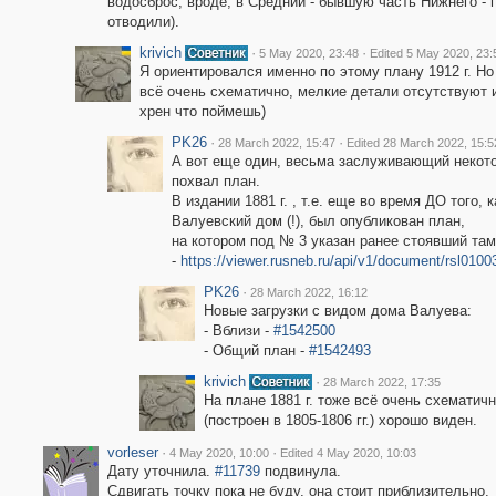
водосброс, вроде, в Средний - бывшую часть Нижнего - 
отводили).
krivich
·
·
5 May 2020, 23:48
Edited 5 May 2020, 23:
Я ориентировался именно по этому плану 1912 г. Но
всё очень схематично, мелкие детали отсутствуют 
хрен что поймешь)
PK26
·
·
28 March 2022, 15:47
Edited 28 March 2022, 15:5
А вот еще один, весьма заслуживающий некот
похвал план.
В издании 1881 г. , т.е. еще во время ДО того, 
Валуевский дом (!), был опубликован план,
на котором под № 3 указан ранее стоявший там
-
https://viewer.rusneb.ru/api/v1/document/rsl010
PK26
·
28 March 2022, 16:12
Новые загрузки с видом дома Валуева:
- Вблизи -
#1542500
- Общий план -
#1542493
krivich
·
28 March 2022, 17:35
На плане 1881 г. тоже всё очень схематичн
(построен в 1805-1806 гг.) хорошо виден.
vorleser
·
·
4 May 2020, 10:00
Edited 4 May 2020, 10:03
Дату уточнила.
#11739
подвинула.
Сдвигать точку пока не буду, она стоит приблизительно.