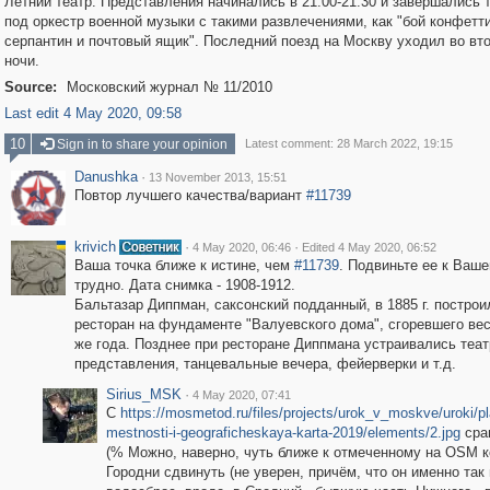
Летний театр. Представления начинались в 21.00-21.30 и завершались 
под оркестр военной музыки с такими развлечениями, как "бой конфетти
серпантин и почтовый ящик". Последний поезд на Москву уходил во вт
ночи.
Source:
Московский журнал № 11/2010
Last edit 4 May 2020, 09:58
10
Sign in to share your opinion
Latest comment: 28 March 2022, 19:15
Danushka
·
13 November 2013, 15:51
Повтор лучшего качества/вариант
#11739
krivich
·
·
4 May 2020, 06:46
Edited 4 May 2020, 06:52
Ваша точка ближе к истине, чем
#11739
. Подвиньте ее к Ваше
трудно. Дата снимка - 1908-1912.
Бальтазар Диппман, саксонский подданный, в 1885 г. построи
ресторан на фундаменте "Валуевского дома", сгоревшего вес
же года. Позднее при ресторане Диппмана устраивались теа
представления, танцевальные вечера, фейерверки и т.д.
Sirius_MSK
·
4 May 2020, 07:41
С
https://mosmetod.ru/files/projects/urok_v_moskve/uroki/pl
mestnosti-i-geograficheskaya-karta-2019/elements/2.jpg
сра
(% Можно, наверно, чуть ближе к отмеченному на OSM 
Городни сдвинуть (не уверен, причём, что он именно так