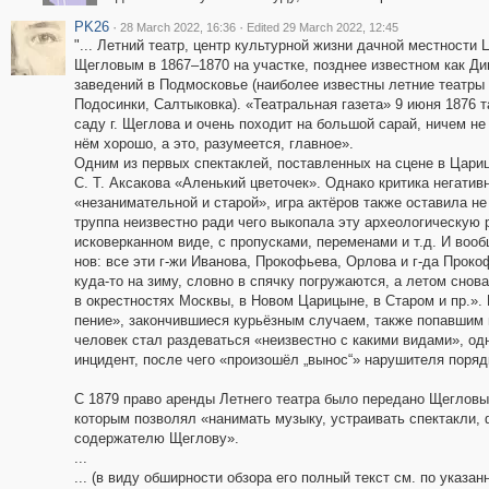
PK26
·
·
28 March 2022, 16:36
Edited 29 March 2022, 12:45
"... Летний театр, центр культурной жизни дачной местност
Щегловым в 1867–1870 на участке, позднее известном как Д
заведений в Подмосковье (наиболее известны летние театры
Подосинки, Салтыковка). «Театральная газета» 9 июня 1876 
саду г. Щеглова и очень походит на большой сарай, ничем н
нём хорошо, а это, разумеется, главное».
Одним из первых спектаклей, поставленных на сцене в Цари
С. Т. Аксакова «Аленький цветочек». Однако критика негатив
«незанимательной и старой», игра актёров также оставила н
труппа неизвестно ради чего выкопала эту археологическую 
исковерканном виде, с пропусками, переменами и т.д. И воо
нов: все эти г-жи Иванова, Прокофьева, Орлова и г-да Проко
куда-то на зиму, словно в спячку погружаются, а летом снов
в окрестностях Москвы, в Новом Царицыне, в Старом и пр.».
пение», закончившиеся курьёзным случаем, также попавшим 
человек стал раздеваться «неизвестно с какими видами», од
инцидент, после чего «произошёл „вынос“» нарушителя поряд
С 1879 право аренды Летнего театра было передано Щегловы
которым позволял «нанимать музыку, устраивать спектакли, 
содержателю Щеглову».
...
... (в виду обширности обзора его полный текст см. по указа