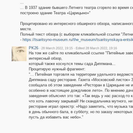
...
... В 1937 здание бывшего Летнего театра сгорело во время 
построено здание Театра «Царицыно»"
Процитировано из интересного обширного обзора, написанног
месте.
Полный текст обзора (с выбором кликабельной ссылки "Летний
-
https://tsaritsyno-museum.ru/the_museum/tsaritsynskaya-entsik
PK26
·
·
28 March 2022, 19:15
Edited 28 March 2022, 19:16
На том же сайте по кликабельной ссылке "Питейные зав
интересный обзор,
который также коснулся темы сада Диппмана...
Процитирую нужный фрагмент:
"... Питейная торговля на территории удельного ведомс
Диппмана саду ресторане. Газета «Московский листок» 
сообщала об этом заведении «Ресторан в Царицыне не и
особенно в настоящее дождливое лето». По мнению дачн
заведения объяснял это так: «Так ведь у нас расход-то 
что хоть лавочку закрывай! Ни скандальчика мутного, ни
ресторане играл оркестр: «Надо заметить, что музыка та
в день обычного бала, в субботу, но по заказу некоторых
пусть да избавить вас небо»."