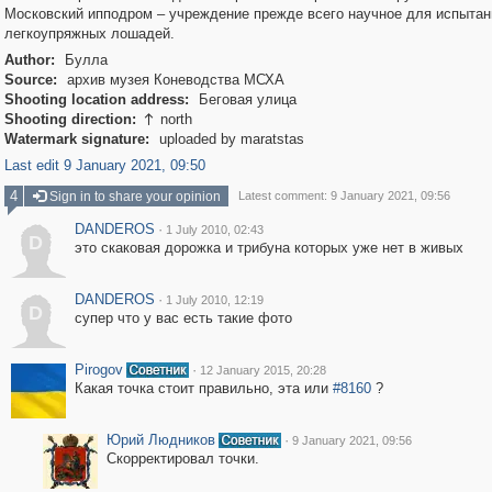
Московский ипподром – учреждение прежде всего научное для испытан
легкоупряжных лошадей.
Author:
Булла
Source:
архив музея Коневодства МСХА
Shooting location address:
Беговая улица
Shooting direction:
north

Watermark signature:
uploaded by maratstas
Last edit 9 January 2021, 09:50
4
Sign in to share your opinion
Latest comment: 9 January 2021, 09:56
DANDEROS
·
1 July 2010, 02:43
D
это скаковая дорожка и трибуна которых уже нет в живых
DANDEROS
·
1 July 2010, 12:19
D
супер что у вас есть такие фото
Pirogov
·
12 January 2015, 20:28
Какая точка стоит правильно, эта или
#8160
?
Юрий Людников
·
9 January 2021, 09:56
Скорректировал точки.