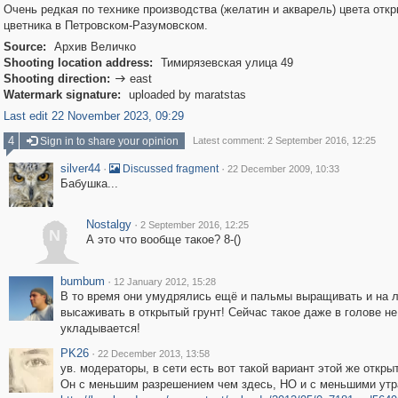
Очень редкая по технике производства (желатин и акварель) цвета откр
цветника в Петровском-Разумовском.
Source:
Архив Величко
Shooting location address:
Тимирязевская улица 49
Shooting direction:
east

Watermark signature:
uploaded by maratstas
Last edit 22 November 2023, 09:29
4
Sign in to share your opinion
Latest comment: 2 September 2016, 12:25
silver44
·
·
Discussed fragment
22 December 2009, 10:33
Бабушка...
Nostalgy
·
2 September 2016, 12:25
N
А это что вообще такое? 8-()
bumbum
·
12 January 2012, 15:28
В то время они умудрялись ещё и пальмы выращивать и на 
высаживать в открытый грунт! Сейчас такое даже в голове не
укладывается!
PK26
·
22 December 2013, 13:58
ув. модераторы, в сети есть вот такой вариант этой же открыт
Он с меньшим разрешением чем здесь, НО и с меньшими утра