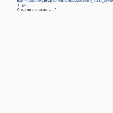
http://kryaker.dwg.ru/wp-content/uploads/2012/05/0_7181a_d5649
XL.jpg
Стоит ли его размещать?