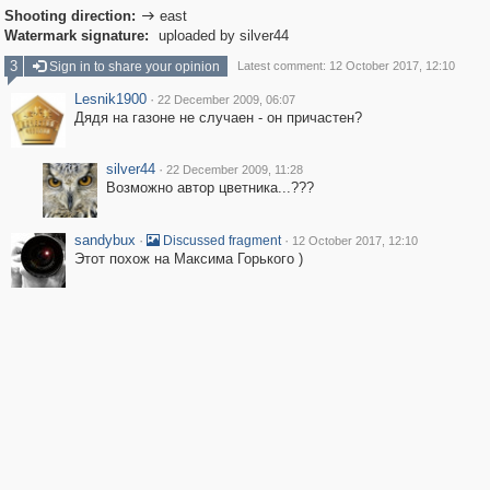
Shooting direction:
east

Watermark signature:
uploaded by silver44
3
Sign in to share your opinion
Latest comment: 12 October 2017, 12:10
Lesnik1900
·
22 December 2009, 06:07
Дядя на газоне не случаен - он причастен?
silver44
·
22 December 2009, 11:28
Возможно автор цветника...???
sandybux
·
·
Discussed fragment
12 October 2017, 12:10
Этот похож на Максима Горького )