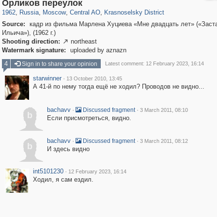
319,882
1,407,348
160,021
8,286
29,248
5,916
6,977
302
Орликов переулок
1962
,
Russia
,
Moscow
,
Central AO
,
Krasnoselsky District
Source:
кадр из фильма Марлена Хуциева «Мне двадцать лет» («Заст
Ильича»), (1962 г.)
Shooting direction:
northeast

Watermark signature:
uploaded by aznazn
4
Sign in to share your opinion
Latest comment: 12 February 2023, 16:14
starwinner
·
13 October 2010, 13:45
А 41-й по нему тогда ещё не ходил? Проводов не видно...
bachavv
·
·
Discussed fragment
3 March 2011, 08:10
b
Если присмотреться, видно.
bachavv
·
·
Discussed fragment
3 March 2011, 08:12
b
И здесь видно
int5101230
·
12 February 2023, 16:14
Ходил, я сам ездил.