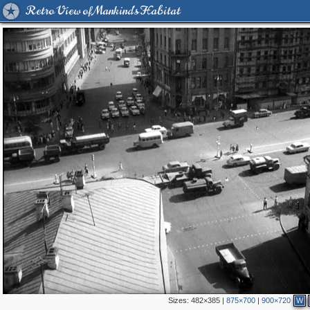
Retro View of Mankind's Habitat
Sizes:
482×385
|
875×700
|
900×720
W