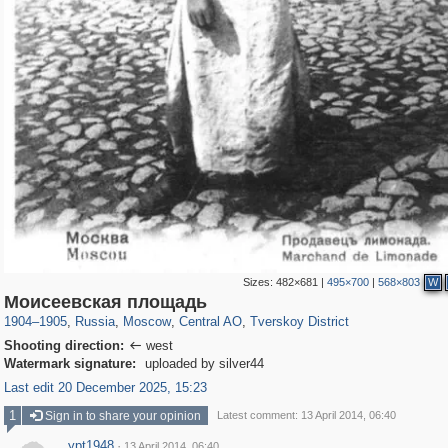
Sizes:
482×681
|
495×700
|
568×803
W
319,882
1,407,348
160,021
8,286
29,248
5,916
53,055
2,283
Моисеевская площадь
1904
–
1905
,
Russia
,
Moscow
,
Central AO
,
Tverskoy District
Shooting direction:
west

Watermark signature:
uploaded by silver44
Last edit 20 December 2025, 15:23
1
Sign in to share your opinion
Latest comment: 13 April 2014, 06:40
ypt1948
·
13 April 2014, 06:40