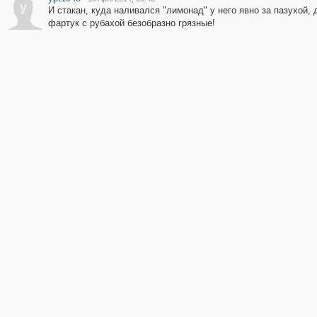
y
И стакан, куда наливался "лимонад" у него явно за пазухой, 
фартук с рубахой безобразно грязные!