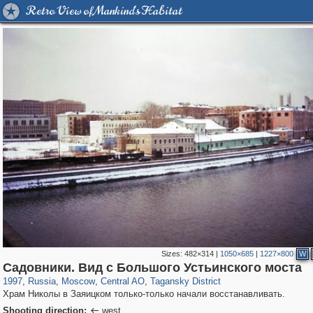
Retro View of Mankind's Habitat
Sizes:
482×314
|
1050×685
|
1227×800
W
319,882
1,407,328
160,021
8,286
29,248
5,916
10,740
402
Садовники. Вид с Большого Устьинского моста
1997
,
Russia
,
Moscow
,
Central AO
,
Tagansky District
Храм Николы в Заяицком только-только начали восстанавливать.
Shooting direction:
west
