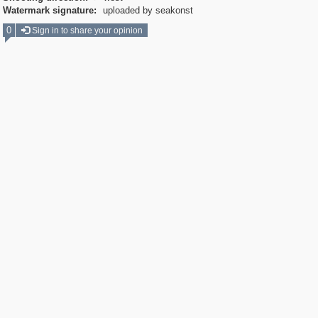
Watermark signature:
uploaded by seakonst
0
Sign in to share your opinion