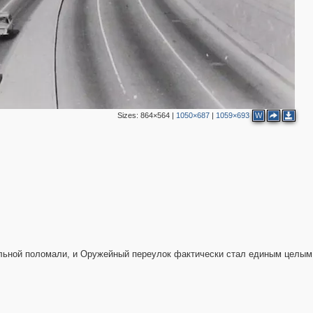
3
6
8
7
11
6
6
5
3
4
Sizes:
864×564
|
1050×687
|
1059×693
W
2
10
6
3
2
6
6
3
7
2
2
ьной поломали, и Оружейный переулок фактически стал единым целым