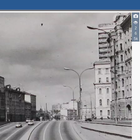
2
6
5k
2
6
2
2