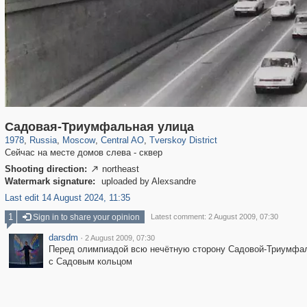
319,779
1,406,257
159,978
8,286
29,243
5,916
53,034
2,283
Садовая-Триумфальная улица
1978
,
Russia
,
Moscow
,
Central AO
,
Tverskoy District
Сейчас на месте домов слева - сквер
Shooting direction:
northeast

Watermark signature:
uploaded by Alexsandre
Last edit 14 August 2024, 11:35
1
Sign in to share your opinion
Latest comment: 2 August 2009, 07:30
darsdm
·
2 August 2009, 07:30
Перед олимпиадой всю нечётную сторону Садовой-Триумфал
с Садовым кольцом