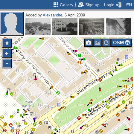
Gallery
Sign up
Login
EN
Added by
Alexsandre
, 6 April 2009
2
2
OSM
4
2
6
2
2
2
2
3
2
3
3
2
2
4
2
2
2
2
2
2
2
2
2
5
5
2
4
2
3
3
6
4
2
3
5