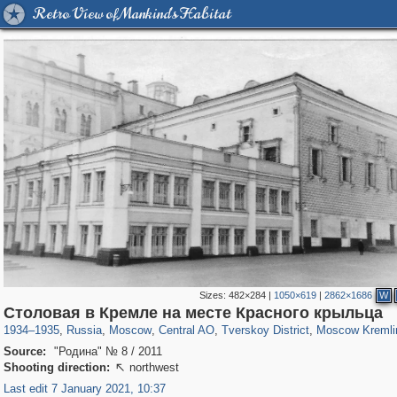
Retro View of Mankind's Habitat
Sizes:
482×284
|
1050×619
|
2862×1686
W
319,864
1,406,707
160,011
8,286
29,243
5,916
53,052
2,283
5,821
536
Столовая в Кремле на месте Красного крыльца
1934
–
1935
,
Russia
,
Moscow
,
Central AO
,
Tverskoy District
,
Moscow Kremli
Source:
"Родина" № 8 / 2011
Shooting direction:
northwest

Last edit 7 January 2021, 10:37