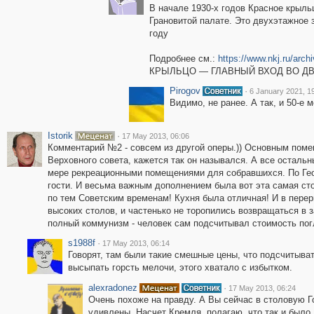
В начале 1930-х годов Красное крыль
Грановитой палате. Это двухэтажное 
году
Подробнее см.:
https://www.nkj.ru/archi
КРЫЛЬЦО — ГЛАВНЫЙ ВХОД ВО Д
Pirogov
·
6 January 2021, 1
Видимо, не ранее. А так, и 50-е м
Istorik
·
17 May 2013, 06:06
Комментарий №2 - совсем из другой оперы.)) Основным пом
Верховного совета, кажется так он назывался. А все остальны
мере рекреационными помещениями для собравшихся. По Гео
гости. И весьма важным дополнением была вот эта самая ст
по тем Советским временам! Кухня была отличная! И в пере
высоких столов, и частенько не торопились возвращаться в 
полный коммунизм - человек сам подсчитывал стоимость погл
s1988f
·
17 May 2013, 06:14
Говорят, там были такие смешные цены, что подсчитыват
высыпать горсть мелочи, этого хватало с избытком.
alexradonez
·
17 May 2013, 06:24
Очень похоже на правду. А Вы сейчас в столовую Г
удивлены. Насчет Кремля, полагаю, что так и было,