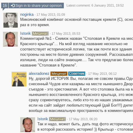
16
Sign in to share your opinion
Latest comment: 6 January 2021, 19:52
noginka
·
17 May 2013, 01:09
Микояновский комбинат основной поставщик кремля (С), осно
раз в это время.
Istorik
·
17 May 2013, 05:53
Комментарий №1 - Снимок назван "Столовая в Кремле на ме
Красного крыльца"... На мой взгляд название несколько не
соответствует исторической логике, так как почти все здания
построены на месте более древних сооружений. Рассказыват
излишне, люди на сайте знающие.... Так что предлагаю боле
название "Столовая в Кремле".
alexradonez
·
17 May 2013, 06:12
Ну, дорогой ИСТОРИК Вы, полагаю не совсем правы.Од
снесенный Чудов или казармы на месте нынешнего Двор
съездов - это хрестоматия. А вот что столовка была на 
нынешнего восстановленного Красного крыльца, это мо
сразу сориентируетесь, либо кто-то из наших уважаемых
если на сайт зайдет любопытствующий (дай Бог!!!) дилет
вообще за максимальную пространность в комментариях
Istorik
·
17 May 2013, 06:20
Так и надо, может быть, дать под фото историческу
в которой рассказать историю! )) Крыльцо - столовая