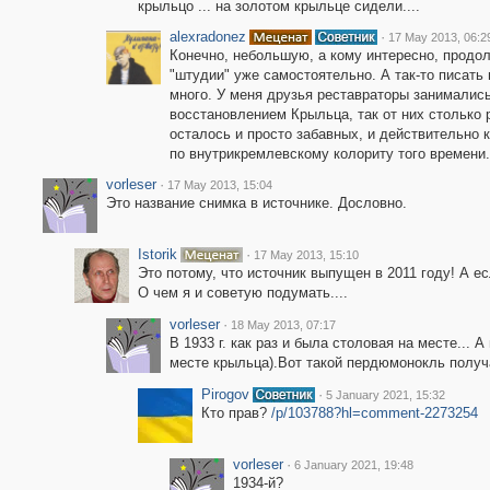
крыльцо ... на золотом крыльце сидели....
alexradonez
·
17 May 2013, 06:2
Конечно, небольшую, а кому интересно, продо
"штудии" уже самостоятельно. А так-то писать
много. У меня друзья реставраторы занималис
восстановлением Крыльца, так от них столько 
осталось и просто забавных, и действительно 
по внутрикремлевскому колориту того времени.
vorleser
·
17 May 2013, 15:04
Это название снимка в источнике. Дословно.
Istorik
·
17 May 2013, 15:10
Это потому, что источник выпущен в 2011 году! А ес
О чем я и советую подумать....
vorleser
·
18 May 2013, 07:17
В 1933 г. как раз и была столовая на месте... 
месте крыльца).Вот такой пердюмонокль получ
Pirogov
·
5 January 2021, 15:32
Кто прав?
/p/103788?hl=comment-2273254
vorleser
·
6 January 2021, 19:48
1934-й?