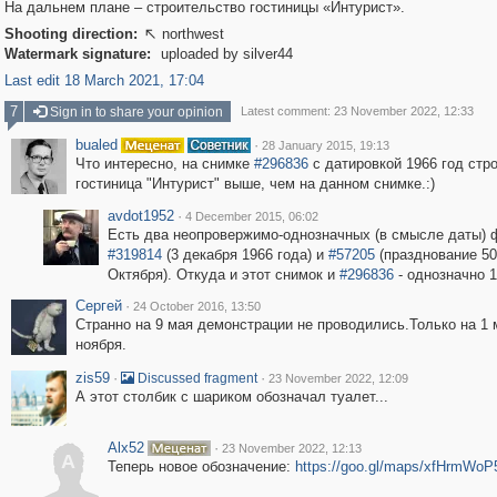
На дальнем плане – строительство гостиницы «Интурист».
Shooting direction:
northwest

Watermark signature:
uploaded by silver44
Last edit 18 March 2021, 17:04
7
Sign in to share your opinion
Latest comment: 23 November 2022, 12:33
bualed
·
28 January 2015, 19:13
Что интересно, на снимке
#296836
с датировкой 1966 год стр
гостиница "Интурист" выше, чем на данном снимке.:)
avdot1952
·
4 December 2015, 06:02
Есть два неопровержимо-однозначных (в смысле даты) 
#319814
(3 декабря 1966 года) и
#57205
(празднование 50
Октября). Откуда и этот снимок и
#296836
- однозначно 1
Сергей
·
24 October 2016, 13:50
Странно на 9 мая демонстрации не проводились.Только на 1 
ноября.
zis59
·
·
Discussed fragment
23 November 2022, 12:09
А этот столбик с шариком обозначал туалет...
Alx52
·
23 November 2022, 12:13
A
Теперь новое обозначение:
https://goo.gl/maps/xfHrmWoP