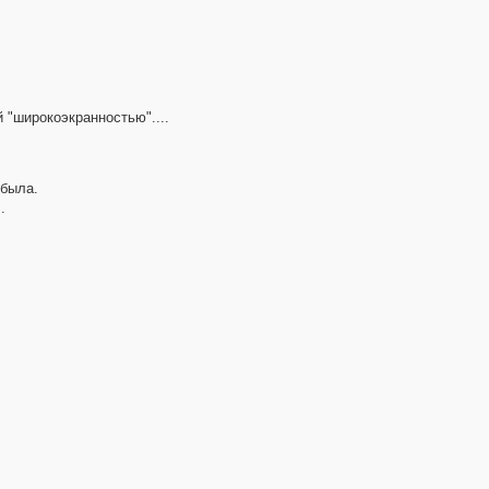
 "широкоэкранностью"....
 была.
.
7
2
3
4
3
3
12
3