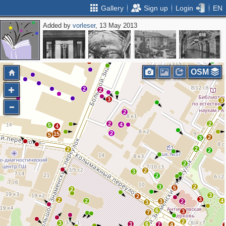
Gallery
Sign up
Login
EN
Added by
vorleser
, 13 May 2013
2
3
3
3
2
2
2
2
OSM
2
2
3
3
2
2
2
4
5
4
2
15
5
2
3
2
2
2
2
2
3
2
3
2
5
2
3
2
3
2
2
4
3
2
3
6
3
7
2
3
3
6
7
4