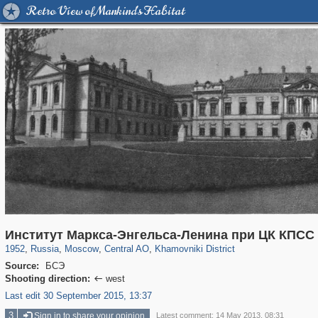
Retro View of Mankind's Habitat
319,864
1,406,840
160,012
8,286
29,243
5,916
19,395
722
Институт Маркса-Энгельса-Ленина при ЦК КПСС
1952
,
Russia
,
Moscow
,
Central AO
,
Khamovniki District
Source:
БСЭ
Shooting direction:
west

Last edit 30 September 2015, 13:37
3
Sign in to share your opinion
Latest comment: 14 May 2013, 08:31