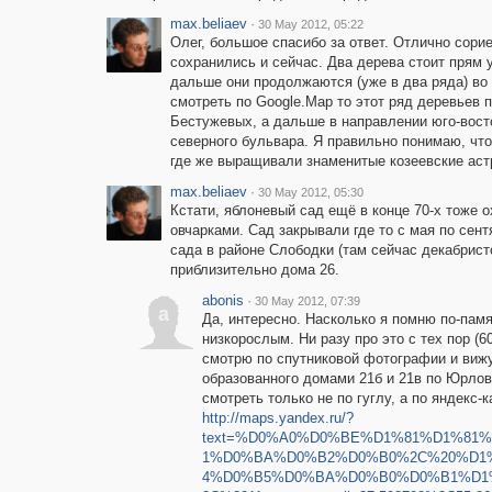
max.beliaev
·
30 May 2012, 05:22
Олег, большое спасибо за ответ. Отлично сорие
сохранились и сейчас. Два дерева стоит прям у
дальше они продолжаются (уже в два ряда) во 
смотреть по Google.Map то этот ряд деревьев 
Бестужевых, а дальше в направлении юго-вост
северного бульвара. Я правильно понимаю, что
где же выращивали знаменитые козеевские аст
max.beliaev
·
30 May 2012, 05:30
Кстати, яблоневый сад ещё в конце 70-х тоже
овчарками. Сад закрывали где то с мая по сент
сада в районе Слободки (там сейчас декабристо
приблизительно дома 26.
abonis
·
30 May 2012, 07:39
a
Да, интересно. Насколько я помню по-памя
низкорослым. Ни разу про это с тех пор (6
смотрю по спутниковой фотографии и вижу
образованного домами 21б и 21в по Юрловс
смотреть только не по гуглу, а по яндекс-к
http://maps.yandex.ru/?
text=%D0%A0%D0%BE%D1%81%D1%81
1%D0%BA%D0%B2%D0%B0%2C%20%D1
4%D0%B5%D0%BA%D0%B0%D0%B1%D1