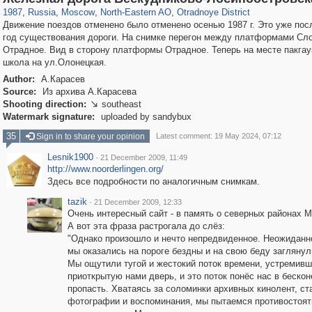
1987
,
Russia
,
Moscow
,
North-Eastern AO
,
Otradnoye District
Движение поездов отменено было отменено осенью 1987 г. Это уже пос
год существования дороги. На снимке перегон между платформами Сло
Отрадное. Вид в сторону платформы Отрадное. Теперь на месте пакгау
школа на ул.Олонецкая.
Author:
А.Карасев
Source:
Из архива А.Карасева
Shooting direction:
southeast

Watermark signature:
uploaded by sandybux
35
Sign in to share your opinion
Latest comment: 19 May 2024, 07:12
Lesnik1900
·
21 December 2009, 11:49
http://www.noorderlingen.org/
Здесь все подробности по аналогичным снимкам.
tazik
·
21 December 2009, 12:33
Очень интересный сайт - в память о северных районах 
А вот эта фраза растрогала до слёз:
"Однако произошло и нечто непредвиденное. Неожиданн
мы оказались на пороге бездны и на свою беду заглянул
Мы ощутили тугой и жестокий поток времени, устремивш
приоткрытую нами дверь, и это поток понёс нас в беско
пропасть. Хватаясь за соломинки архивных кинолент, ст
фотографии и воспоминания, мы пытаемся противостоят