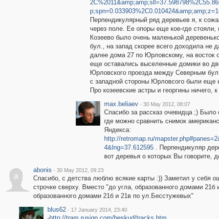
2C%2011&amp;amp;sll=37.598798%2C55.86
p;spn=0.033903%2C0.010424&amp;amp;z=1
Перпендикулярный ряд деревьев я, к сож
через поле. Ее опоры еще кое-где стояли, 
Козеево было очень маленькой деревенько
бул., на запад скорее всего доходила не 
далее дома 27 по Юрловскому, на восток 
еще оставались выселенные домики во дво
Юрловского проезда между Северным бул.
с западной стороны Юрловсого были еще 
Про козеевские астры и георгины ничего, 
max.beliaev
·
30 May 2012, 08:07
Спасибо за рассказ очевидца ;) Было 
где можно сравнить снимок американс
Яндекса:
http://retromap.ru/mapster.php#panes
4&lng=37.612595
. Перпендикуляр дере
вот деревья о которых Вы говорите, 
abonis
·
30 May 2012, 09:23
a
Спасибо, с детства люблю всякие карты :)) Заметил у себя о
строчке сверху. Вместо "до угла, образованного домами 21б 
образованного домами 21б и 21в по ул.Бесстужевых"
blus62
·
17 January 2014, 23:40
-
http://tram.rusign.com/beskud/tracks.htm