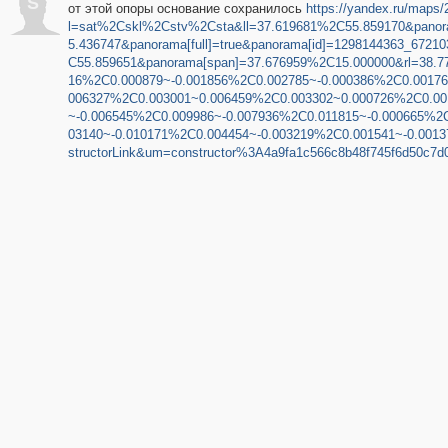
S
от этой опоры основание сохранилось
https://yandex.ru/maps
l=sat%2Cskl%2Cstv%2Csta&ll=37.619681%2C55.859170&panora
5.436747&panorama[full]=true&panorama[id]=1298144363_6721
C55.859651&panorama[span]=37.676959%2C15.000000&rl=38.7
16%2C0.000879~-0.001856%2C0.002785~-0.000386%2C0.00176
006327%2C0.003001~0.006459%2C0.003302~0.000726%2C0.00
~-0.006545%2C0.009986~-0.007936%2C0.011815~-0.000665%2
03140~-0.010171%2C0.004454~-0.003219%2C0.001541~-0.001
structorLink&um=constructor%3A4a9fa1c566c8b48f745f6d50c7