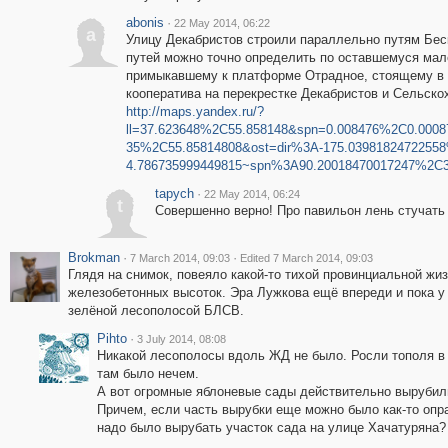
abonis
·
22 May 2014, 06:22
a
Улицу Декабристов строили параллельно путям Бес
путей можно точно определить по оставшемуся мал
примыкавшему к платформе Отрадное, стоящему в 
кооператива на перекрестке Декабристов и Сельско
http://maps.yandex.ru/?
ll=37.623648%2C55.858148&spn=0.008476%2C0.0008
35%2C55.85814808&ost=dir%3A-175.0398182472255
4.786735999449815~spn%3A90.20018470017247%2C3
tapych
·
22 May 2014, 06:24
t
Совершенно верно! Про павильон лень стучать 
Brokman
·
·
7 March 2014, 09:03
Edited 7 March 2014, 09:03
Глядя на снимок, повеяло какой-то тихой провинциальной жи
железобетонных высоток. Эра Лужкова ещё впереди и пока у
зелёной лесополосой БЛСВ.
Pihto
·
3 July 2014, 08:08
Никакой лесополосы вдоль ЖД не было. Росли тополя в 
там было нечем.
А вот огромные яблоневые сады действительно вырубили
Причем, если часть вырубки еще можно было как-то опра
надо было вырубать участок сада на улице Хачатуряна?