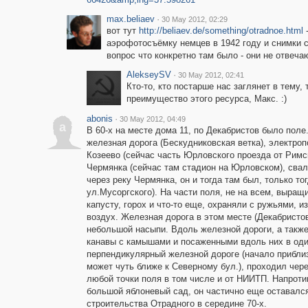
max.beliaev
·
30 May 2012, 02:29
вот тут
http://beliaev.de/something/otradnoe.html
-
аэрофотосъёмку немцев в 1942 году и снимки с 
вопрос что конкретно там было - они не отвеча
AlekseySV
·
30 May 2012, 02:41
Кто-то, кто постарше нас заглянет в тему,
преимущество этого ресурса, Макс. :)
abonis
·
30 May 2012, 04:49
a
В 60-х на месте дома 11, по Декабристов было поле
железная дорога (Бескудниковская ветка), электроп
Козеево (сейчас часть Юрловского проезда от Римс
Чермянка (сейчас там стадион на Юрловском), сва
через реку Чермянка, он и тогда там был, только т
ул.Мусоргского). На части поля, не на всем, выра
капусту, горох и что-то еще, охраняли с ружьями, и
воздух. Железная дорога в этом месте (Декабристов
небольшой насыпи. Вдоль железной дороги, а такж
канавы с камышами и посаженными вдоль них в один
перпендикулярный железной дороге (начало приблизи
может чуть ближе к Северному бул.), проходил чере
любой точки поля в том числе и от НИИТП. Напроти
большой яблоневый сад, он частично еще оставался
строительства Отрадного в середине 70-х.