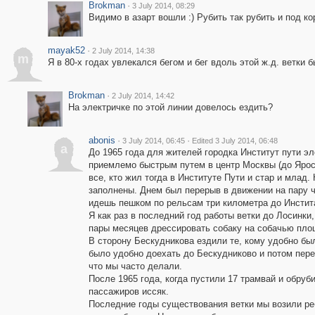
Brokman
·
3 July 2014, 08:29
Видимо в азарт вошли :) Рубить так рубить и под ко
mayak52
·
2 July 2014, 14:38
m
Я в 80-х годах увлекался бегом и бег вдоль этой ж.д. ветки 
Brokman
·
2 July 2014, 14:42
На электричке по этой линии довелось ездить?
abonis
·
·
3 July 2014, 06:45
Edited 3 July 2014, 06:48
a
До 1965 года для жителей городка Институт пути э
приемлемо быстрым путем в центр Москвы (до Ярос
все, кто жил тогда в Институте Пути и стар и млад.
заполнены. Днем был перерыв в движении на пару ч
идешь пешком по рельсам три километра до Инстита
Я как раз в последний год работы ветки до Лосинки
пары месяцев дрессировать собаку на собачью площ
В сторону Бескудникова ездили те, кому удобно был
было удобно доехать до Бескудниково и потом пере
что мы часто делали.
После 1965 года, когда пустили 17 трамвай и обруб
пассажиров иссяк.
Последние годы существования ветки мы возили ребе