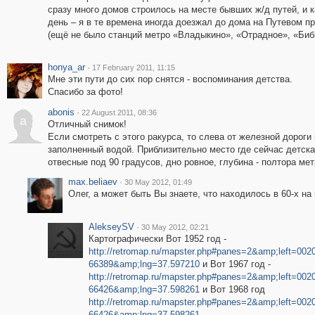
сразу много домов строилось на месте бывших ж/д путей, и 
день – я в те времена иногда доезжал до дома на Путевом пр
(ещё не было станций метро «Владыкино», «Отрадное», «Биб
honya_ar
·
17 February 2011, 11:15
Мне эти пути до сих пор снятся - воспоминания детства.
Спасибо за фото!
abonis
·
22 August 2011, 08:36
a
Отличный снимок!
Если смотреть с этого ракурса, то слева от железной дороги
заполненный водой. Приблизительно место где сейчас детска
отвесные под 90 градусов, дно ровное, глубина - полтора м
max.beliaev
·
30 May 2012, 01:49
Олег, а может быть Вы знаете, что находилось в 60-х на
AlekseySV
·
30 May 2012, 02:21
Картографически Вот 1952 год -
http://retromap.ru/mapster.php#panes=2&amp;left=0
66389&amp;lng=37.597210
и Вот 1967 год -
http://retromap.ru/mapster.php#panes=2&amp;left=0
66426&amp;lng=37.598261
и Вот 1968 год
http://retromap.ru/mapster.php#panes=2&amp;left=0
66426&amp;lng=37.598261