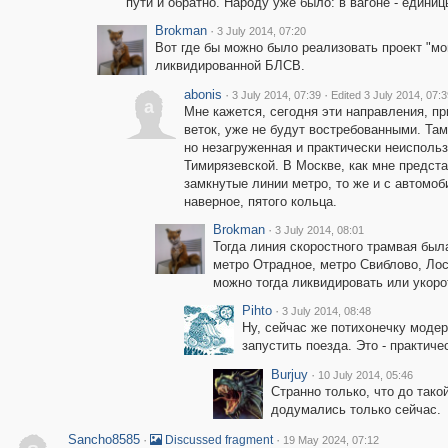
пути и обратно. Народу уже было: в вагоне - единиц
Brokman
·
3 July 2014, 07:20
Вот где бы можно было реализовать проект "мо
ликвидированной БЛСВ.
abonis
·
·
3 July 2014, 07:39
Edited 3 July 2014, 07:3
a
Мне кажется, сегодня эти направления, п
веток, уже не будут востребованными. Там
но незагруженная и практически неисполь
Тимирязевской. В Москве, как мне предст
замкнутые линии метро, то же и с автомоб
наверное, пятого кольца.
Brokman
·
3 July 2014, 08:01
Тогда линия скоростного трамвая был
метро Отрадное, метро Свиблово, Ло
можно тогда ликвидировать или укоро
Pihto
·
3 July 2014, 08:48
Ну, сейчас же потихонечку моде
запустить поезда. Это - практиче
Burjuy
·
10 July 2014, 05:46
Странно только, что до тако
додумались только сейчас.
Sancho8585
·
·
Discussed fragment
19 May 2024, 07:12