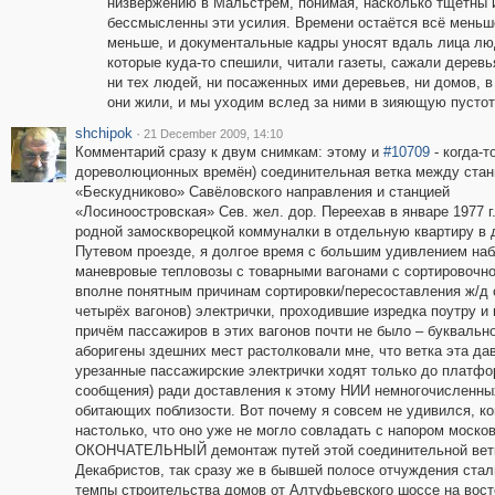
низвержению в Мальстрем, понимая, насколько тщетны 
бессмысленны эти усилия. Времени остаётся всё меньш
меньше, и документальные кадры уносят вдаль лица лю
которые куда-то спешили, читали газеты, сажали деревь
ни тех людей, ни посаженных ими деревьев, ни домов, в
они жили, и мы уходим вслед за ними в зияющую пустоту
shchipok
·
21 December 2009, 14:10
Комментарий сразу к двум снимкам: этому и
#10709
- когда-т
дореволюционных времён) соединительная ветка между ста
«Бескудниково» Савёловского направления и станцией
«Лосиноостровская» Сев. жел. дор. Переехав в январе 1977 г.
родной замоскворецкой коммуналки в отдельную квартиру в 
Путевом проезде, я долгое время с большим удивлением набл
маневровые тепловозы с товарными вагонами с сортировочно
вполне понятным причинам сортировки/пересоставления ж/д с
четырёх вагонов) электрички, проходившие изредка поутру и 
причём пассажиров в этих вагонов почти не было – буквальн
аборигены здешних мест растолковали мне, что ветка эта да
урезанные пассажирские электрички ходят только до платфо
сообщения) ради доставления к этому НИИ немногочисленных 
обитающих поблизости. Вот почему я совсем не удивился, к
настолько, что оно уже не могло совладать с напором московс
ОКОНЧАТЕЛЬНЫЙ демонтаж путей этой соединительной ветки
Декабристов, так сразу же в бывшей полосе отчуждения стал
темпы строительства домов от Алтуфьевского шоссе на вос