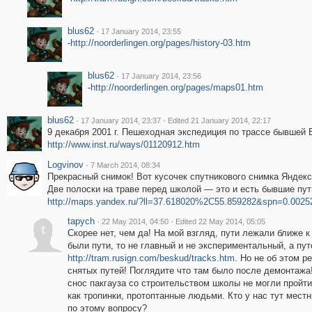
blus62
·
17 January 2014, 23:55
-
http://noorderlingen.org/pages/history-03.htm
blus62
·
17 January 2014, 23:56
-
http://noorderlingen.org/pages/maps01.htm
blus62
·
·
17 January 2014, 23:37
Edited 21 January 2014, 22:17
9 декабря 2001 г. Пешеходная экспедиция по трассе бывшей 
http://www.inst.ru/ways/01120912.htm
Logvinov
·
7 March 2014, 08:34
Прекрасный снимок! Вот кусочек спутникового снимка Яндек
Две полоски на траве перед школой — это и есть бывшие пут
http://maps.yandex.ru/?ll=37.618020%2C55.859282&spn=0.00
tapych
·
·
22 May 2014, 04:50
Edited 22 May 2014, 05:05
t
Скорее нет, чем да! На мой взгляд, пути лежали ближе к
были пути, то не главный и не экспериментальный, а пут
http://tram.rusign.com/beskud/tracks.htm
. Но не об этом р
снятых путей! Поглядите что там было после демонтажа
снос пакгауза со строительством школы не могли пройти
как тропинки, протоптанные людьми. Кто у нас тут мест
по этому вопросу?