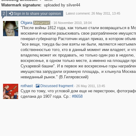

Watermark signature:
uploaded by silver44
2
Sign in to share your opinion
Latest comment: 26 May 2011, 13:45
Olgara
·
16 November 2010, 18:04
"После войны 1812 года, как только стали возвращаться в М
москвичи и начали разыскивать свое разграбленное имущест
генерал-губернатор Растопчин издал приказ, в котором объяв
"все вещи, токуда бы они взяты ни были, являются неотъем
собственностью того, кто в данный момент ими владеет, и чт
владелец может их продавать, но только один раз в неделю,
воскресенье, в одном только месте, а именно на площади пр
Сухаревой башни". И в первое же воскресенье горы награбле
имущества запрудили огромную площадь, и хлынула Москва
невиданный рынок." (В.Гиляровский)
rothast
·
·
Discussed fragment
26 May 2011, 13:45
Судя по тому, что угловой дом еще не перестроен, фотограф
сделана до 1907 года. Ср.:
#8658