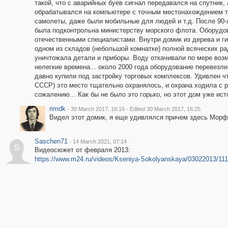
такой, что с аварийных буев сигнал передавался на спутник,
обрабатывался на компьютере с точным местонахождением т
самолеты, даже были мобильные для людей и т.д. После 90-х
была подконтрольна министерству морского флота. Оборудов
отечественными специалистами. Внутри домик из дерева и ги
одном из складов (небольшой комнатке) полной всяческих р
уничтожала детали и приборы. Воду откачивали по мере воз
нелегкие времена... около 2000 года оборудование перевезли
давно купили под застройку торговых комплексов. Удивлен чт
СССР) это место тщательно охранялось, и охрана ходила с р
сожалению... Как бы не было это горько, но этот дом уже ист
rimdk
·
·
30 March 2017, 16:16
Edited 30 March 2017, 16:25
Видел этот домик, я еще удивлялся причем здесь Морф
Saschen71
·
14 March 2021, 07:14
S
Видеосюжет от февраля 2013:
https://www.m24.ru/videos/Kseniya-Sokolyanskaya/03022013/111