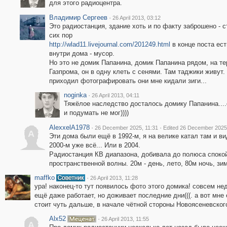
для этого радиоцентра.
Владимир Сергеев
·
26 April 2013, 03:12
Это радиостанция, здание хоть и по факту заброшено - с
сих пор
http://wlad11.livejournal.com/201249.html
в конце поста ест
внутри дома - мусор.
Но это не домик Папанина, домик Папанина рядом, на те
Газпрома, он в одну клеть с сенями. Там таджики живут.
приходил фотографировать они мне кидали зиги...
noginka
·
26 April 2013, 04:11
Тяжёлое наследство досталось домику Папанина....
и подумать не мог))))
AlexxelA1978
·
·
26 December 2025, 11:31
Edited 26 December 2025
A
Эти дома были ещё в 1992-м, я на велике катал там и вид
2000-м уже всё... Или в 2004.
Радиостанция КВ диапазона, добивала до полюса спокойн
пространственной волны. 20м - день, лето, 80м ночь, зи
maffko
·
26 April 2013, 11:28
ура! наконец-то тут появилось фото этого домика! совсем нед
ещё даже работает, но доживает последние дни(((. а вот мне 
стоит чуть дальше, в начале чётной стороны Новоясеневског
Alx52
·
26 April 2013, 11:55
A