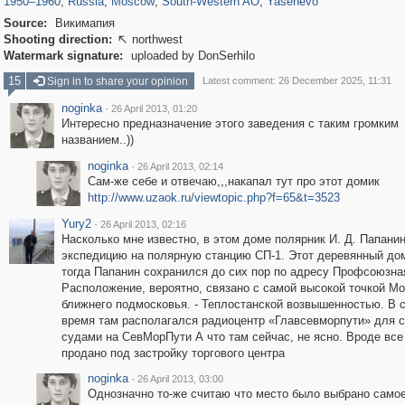
1950
–
1960
,
Russia
,
Moscow
,
South-Western AO
,
Yasenevo
Source:
Викимапия
Shooting direction:
northwest

Watermark signature:
uploaded by DonSerhilo
15
Sign in to share your opinion
Latest comment: 26 December 2025, 11:31
noginka
·
26 April 2013, 01:20
Интересно предназначение этого заведения с таким громким
названием..))
noginka
·
26 April 2013, 02:14
Сам-же себе и отвечаю,,,накапал тут про этот домик
http://www.uzaok.ru/viewtopic.php?f=65&t=3523
Yury2
·
26 April 2013, 02:16
Насколько мне известно, в этом доме полярник И. Д. Папанин
экспедицию на полярную станцию СП-1. Этот деревянный дом
тогда Папанин сохранился до сих пор по адресу Профсоюзная
Расположение, вероятно, связано с самой высокой точкой Мо
ближнего подмосковья. - Теплостанской возвышенностью. В 
время там располагался радиоцентр «Главсевморпути» для с
судами на СевМорПути А что там сейчас, не ясно. Вроде все
продано под застройку торгового центра
noginka
·
26 April 2013, 03:00
Однозначно то-же считаю что место было выбрано само