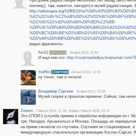
Про домик радиостанции несколько лет назад было неско
кончину), там, кажется, находится музей радиостанции.
http://wikimapia.org/5290610/ru/%D0%A0%D0%B
%82%D1%80-%C2%AB%D0%A2%D1%91%D0%BF%D0%
%D1%81%D1%82%D0%B0%D0%BD%C2%BB-
%D0%9C%D0%B8%D0%BD%D0%B8%D1%81%D1%82%D
%D0%BC%D0%BE%D1%80%D1%81%D0%BA%D0%BE%
%D1%84%D0%BB%D0%BE%D1%82%D0%B0-%D0%A0%
видео фрагменты...
Alx52
·
26 April 2013, 11:59
A
И еще кое-что:
http://svod-naslediya.livejournal.com/7
maffko
·
26 April 2013, 12:33
ну точно, там и читала!
Владимир Сергеев
·
26 April 2013, 13:29
Музей скорее в прошлом времени. Сейчас там ничег
Zorann
·
·
7 March 2015, 22:36
Edited 7 March 2015, 23:24
Это СПОИ-1 (служба приема и обработки информации по г. Мо
три: Находка, Архангельск и Москва. Площадь их перекрытия
на прием сигналов со спутника. Спутники не стационарные, 
международную спасательную организацию Коспас-Сарсат, 