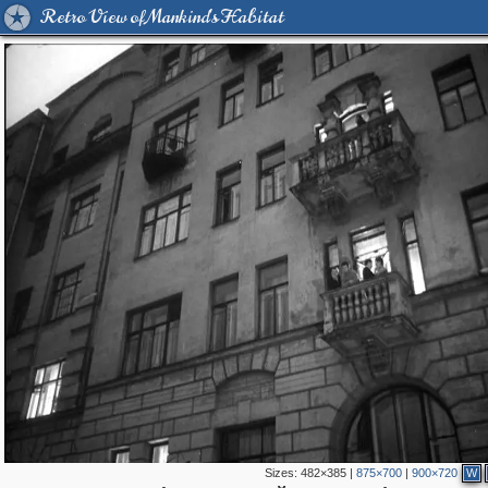
Retro View of Mankind's Habitat
Sizes:
482×385
|
875×700
|
900×720
W