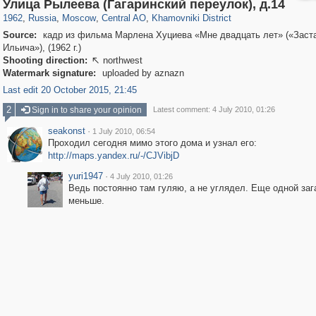
319,878
1,407,206
160,019
8,286
29,248
5,916
19,395
722
Улица Рылеева (Гагаринский переулок), д.14
1962
,
Russia
,
Moscow
,
Central AO
,
Khamovniki District
Source:
кадр из фильма Марлена Хуциева «Мне двадцать лет» («Заст
Ильича»), (1962 г.)
Shooting direction:
northwest

Watermark signature:
uploaded by aznazn
Last edit 20 October 2015, 21:45
2
Sign in to share your opinion
Latest comment: 4 July 2010, 01:26
seakonst
·
1 July 2010, 06:54
Проходил сегодня мимо этого дома и узнал его:
http://maps.yandex.ru/-/CJVibjD
yuri1947
·
4 July 2010, 01:26
Ведь постоянно там гуляю, а не углядел. Еще одной заг
меньше.