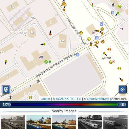
4
3
2
3
3
2
3
2
2
2
2
2
Leaflet
| ©
SCANEX ITC LLC
| ©
OpenStreetMap
contributors
1826
2000
Nearby images