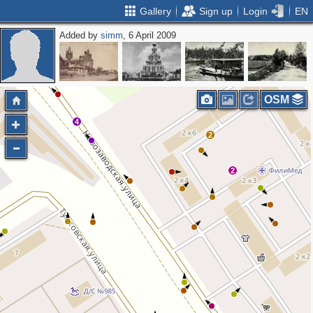
Gallery
Sign up
Login
EN
Added by
simm
, 6 April 2009
OSM
4
2
2