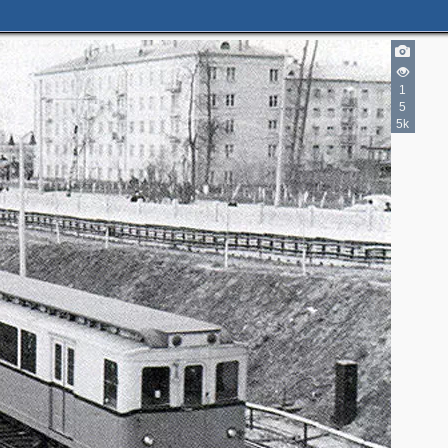
1
5
5k