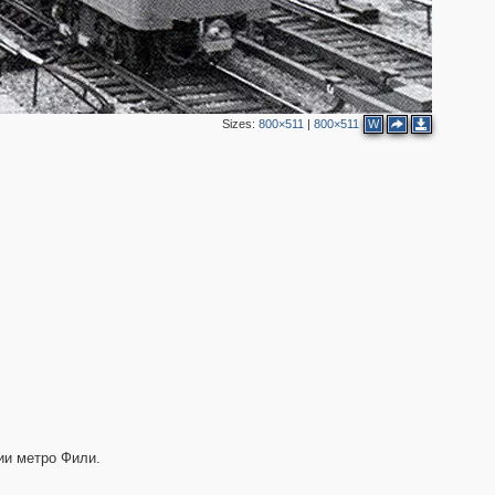
Sizes:
800×511
|
800×511
W
ии метро Фили.