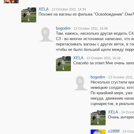
XELA
·
13 October 2011, 14:34
Похоже на вагоны из фильма "Освобождение".Они?
bogodim
·
13 October 2011, 16:08
b
Там, кажись, несколько другая модель С4
С3 - во многих источниках написано, что
перетаскивать вагоны с других веток, в 
чтобы не было большой щели между перро
XELA
·
13 October 2011, 16:18
Спасибо за ответ.Мне очень зап
bogodim
·
13 October 2011,
b
Несколько сгустили кра
немецкие солдаты, кото
По кранйней мере, уже 
некуда, движение нача
сценаристов, в реальн
XELA
·
14 Octob
Очень интере
s1988f
·
14 Octo