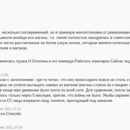
, несколько посовременней, но в приницпе малоотличима от реквизиова
 вывезли вообще все вагоны, т.к. линия полностью находилась в советск
том числе рассчитанные на более узкую колею, которым меняли колесные
ном и вагоном.
омнилась пушка Н.Олялина и его команда.Работать ювелирно.Сейчас ищ
 17:05
ски с затоплением - где-то читал, что оно происходило вовсе не столь 
рых не успели вытащить наверх из вагонов (вагоны стояли на станциях 
в конце мая движение было почти по всей сети. Для сравнения, после з
лось только через 5 месяцев, притом, что войны не было. Якобы заран
ости СС-овцы взорвали свод тоннеля, проходящий под каналом.
er 2011, 07:13
сно.Спасибо.
ber 2011, 07:29