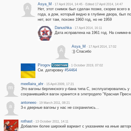
Asya_M
·
·
17 April 2014, 14:45
Edited 17 April 2014, 14:47
A
Нет, этот снимок был сделан позже, скорее всего в
года, а дом, который видно в глубине двора, был п
нет, вот там, похоже 1960 год, но не 1959
Danushka
·
17 April 2014, 16:11
Дата исправлена на 1961 год. На снимке-в
Asya_M
·
17 April 2014, 17:02
A
:)) Спасибо
Pirogov
·
1 October 2019, 07:02
См. датировку
#54464
meellaira_ahr
·
15 April 2009, 17:21
m
Это вагоны берлинского у-бана типа С, эксплуатировались у 
сохранившийся вагон хранится в элетродепо "Красная Пресн
antoneeo
·
19 March 2011, 08:21
a
3-х дверные вагоны у нас не сохранились...
rothast
·
13 October 2011, 14:11
Добавлен более широкий вариант с указанием на иные авторс