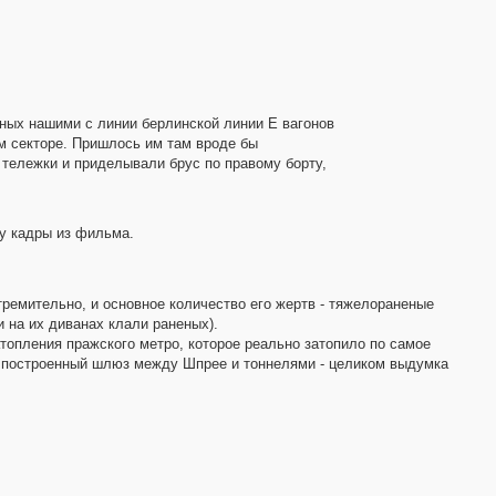
нных нашими с линии берлинской линии Е вагонов
ом секторе. Пришлось им там вроде бы
 тележки и приделывали брус по правому борту,
у кадры из фильма.
стремительно, и основное количество его жертв - тяжелораненые
и на их диванах клали раненых).
атопления пражского метро, которое реально затопило по самое
ее построенный шлюз между Шпрее и тоннелями - целиком выдумка