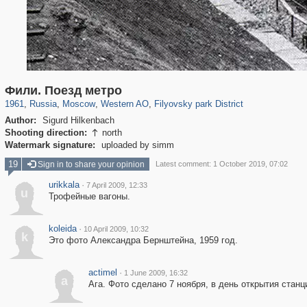
319,724
1,406,034
8,286
27,128
29,243
310
2,475
42
Фили. Поезд метро
1961
,
Russia
,
Moscow
,
Western AO
,
Filyovsky park District
Author:
Sigurd Hilkenbach
Shooting direction:
north

Watermark signature:
uploaded by simm
19
Sign in to share your opinion
Latest comment: 1 October 2019, 07:02
urikkala
·
7 April 2009, 12:33
u
Трофейные вагоны.
koleida
·
10 April 2009, 10:32
k
Это фото Александра Бернштейна, 1959 год.
actimel
·
1 June 2009, 16:32
a
Ага. Фото сделано 7 ноября, в день открытия станц