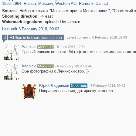
1956
–
1964
,
Russia
,
Moscow
,
Western AO
,
Ramenki District
Source:
Набор открыток "Москва старая и Москва новая", "Советский 
Shooting direction:
east

Watermark signature:
uploaded by aznazn
Last edit 6 February 2018, 09:03
3
Sign in to share your opinion
Latest comment: 6 February 2018, 09:03
Aachick
·
5 June 2017, 17:54
Правый снимок не позже 64-го (год смены светильников на мос
Aachick
·
6 February 2018, 08:44
Обе фотографии с Ленинских гор. ))
Юрий Людников
·
6 February 2018, 09:03
Поправил название, датировку изменил.