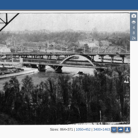
2
2
4
2
8
2k
3
3
4
3
Sizes:
864×371
|
1050×452
|
3400×1463
W