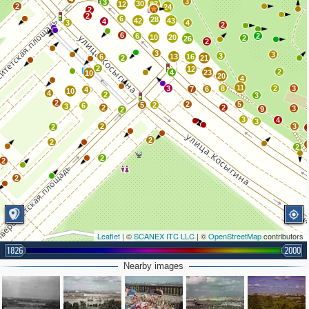
3
3
30
12
87
2
24
2
2
6
28
42
43
4
3
4
2
6
6
2
10
20
2
26
2
3
3
3
6
13
16
2
21
2
12
2
4
23
10
20
4
11
3
8
2
3
7
6
4
10
4
2
3
2
2
5
5
2
6
3
2
2
3
9
2
3
4
3
2
3
2
2
2
2
2
2
2
Leaflet
| ©
SCANEX ITC LLC
| ©
OpenStreetMap
contributors
1826
2000
Nearby images