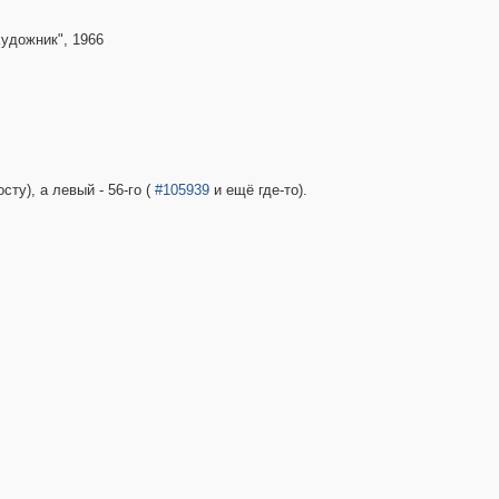
художник", 1966
ту), а левый - 56-го (
#105939
и ещё где-то).
3