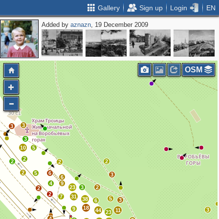
Gallery
Sign up
Login
EN
Added by
aznazn
, 19 December 2009
2
OSM
3
3
3
10
5
2
2
2
2
2
5
6
3
6
4
9
23
3
2
2
2
7
31
5
38
3
6
18
9
3
44
11
23
4