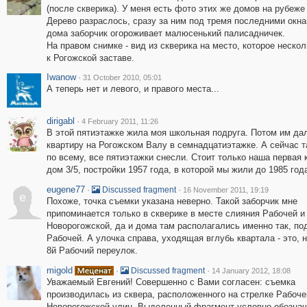
(после скверика). У меня есть фото этих же домов на рубеже 1
Дерево разраслось, сразу за ним под тремя последними окна
дома заборчик огороживает малюсенький палисадничек.
На правом снимке - вид из скверика на место, которое неско
к Рогожской заставе.
Iwanow
·
31 October 2010, 05:01
А теперь нет и левого, и правого места...
dirigabl
·
4 February 2011, 11:26
В этой пятиэтажке жила моя школьная подруга. Потом им да
квартиру на Рогожском Валу в семнадцатиэтажке. А сейчас т
по всему, все пятиэтажки снесли. Стоит только наша первая 
дом 3/5, постройки 1957 года, в которой мы жили до 1985 год
eugene77
·
·
Discussed fragment
16 November 2011, 19:19
e
Похоже, точка съемки указана неверно. Такой заборчик мне
припоминается только в скверике в месте слияния Рабочей и
Новорогожской, да и дома там располагались именно так, по
Рабочей. А улочка справа, уходящая вглубь квартала - это, 
8й Рабочий переулок.
migold
·
·
Discussed fragment
14 January 2012, 18:08
Уважаемый Евгений! Совершенно с Вами согласен: съемка
производилась из сквера, расположенного на стрелке Рабоче
Новорогожской улиц. Выделенный фрагмент условно обознач