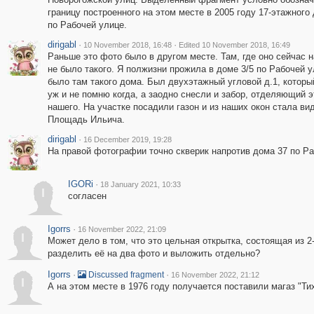
границу построенного на этом месте в 2005 году 17-этажног
по Рабочей улице.
dirigabl
·
·
10 November 2018, 16:48
Edited 10 November 2018, 16:49
Раньше это фото было в другом месте. Там, где оно сейчас н
не было такого. Я полжизни прожила в доме 3/5 по Рабочей у
было там такого дома. Был двухэтажный угловой д.1, которы
уж и не помню когда, а заодно снесли и забор, отделяющий э
нашего. На участке посадили газон и из наших окон стала ви
Площадь Ильича.
dirigabl
·
16 December 2019, 19:28
На правой фотографии точно скверик напротив дома 37 по Ра
IGORi
·
18 January 2021, 10:33
I
согласен
Igorrs
·
16 November 2022, 21:09
I
Может дело в том, что это цельная открытка, состоящая из 
разделить её на два фото и выложить отдельно?
Igorrs
·
·
Discussed fragment
16 November 2022, 21:12
I
А на этом месте в 1976 году получается поставили магаз "Ти