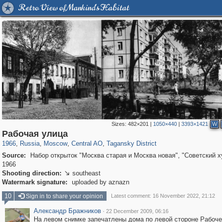
Retro View of Mankind's Habitat
Sizes:
482×201
|
1050×440
|
3393×1421
W
319,864
1,406,710
160,011
8,286
29,243
5,916
10,740
402
Рабочая улица
1966
,
Russia
,
Moscow
,
Central AO
,
Tagansky District
Source:
Набор открыток "Москва старая и Москва новая", "Советский х
1966
Shooting direction:
southeast

Watermark signature:
uploaded by aznazn
10
Sign in to share your opinion
Latest comment: 16 November 2022, 21:12
Александр Бражников
·
22 December 2009, 06:16
На левом снимке запечатлены дома по левой стороне Рабоч