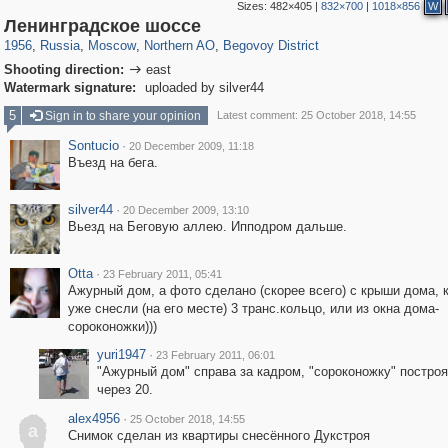
Sizes:
482×405
|
832×700
|
1018×856
W
319,864
1,406,683
8,286
22,539
29,243
598
2,821
103
Ленинградское шоссе
1956
,
Russia
,
Moscow
,
Northern AO
,
Begovoy District
Shooting direction:
east

Watermark signature:
uploaded by silver44
5
Sign in to share your opinion
Latest comment: 25 October 2018, 14:55
Sontucio
·
20 December 2009, 11:18
Въезд на бега.
silver44
·
20 December 2009, 13:10
Вьезд на Беговую аллею. Ипподром дальше.
Otta
·
23 February 2011, 05:41
Ажурный дом, а фото сделано (скорее всего) с крыши дома, 
уже снесли (на его месте) 3 транс.кольцо, или из окна дома-
сороконожки)))
yuri1947
·
23 February 2011, 06:01
"Ажурный дом" справа за кадром, "сороконожку" построя
через 20.
alex4956
·
25 October 2018, 14:55
a
Снимок сделан из квартиры снесённого Дукстроя