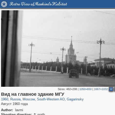
Retro View of Mankind's Habitat
Sizes:
482×298
|
1050×650
|
1667×1032
W
319,780
1,406,514
8,286
12,410
29,243
76
3,868
20
Вид на главное здание МГУ
1960
,
Russia
,
Moscow
,
South-Western AO
,
Gagarinsky
Август 1960 года
Author:
lavmi
Shooting direction:
north