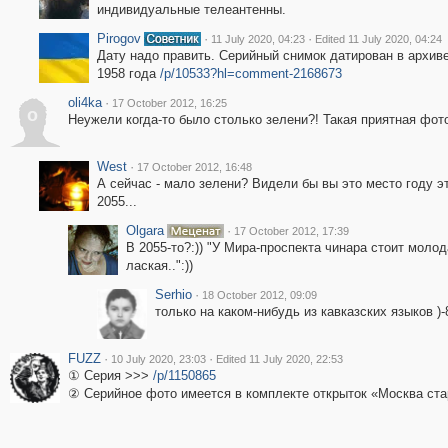
индивидуальные телеантенны.
Pirogov
·
·
11 July 2020, 04:23
Edited 11 July 2020, 04:24
Дату надо править. Серийный снимок датирован в архив
1958 года
/p/10533?hl=comment-2168673
oli4ka
·
17 October 2012, 16:25
o
Неужели когда-то было столько зелени?! Такая приятная фот
West
·
17 October 2012, 16:48
А сейчас - мало зелени? Видели бы вы это место году эт
2055...
Olgara
·
17 October 2012, 17:39
В 2055-то?:)) "У Мира-проспекта чинара стоит молод
лаская..":))
Serhio
·
18 October 2012, 09:09
только на каком-нибудь из кавказских языков )-
FUZZ
·
·
10 July 2020, 23:03
Edited 11 July 2020, 22:53
① Серия >>>
/p/1150865
② Серийное фото имеется в комплекте открыток «Москва ст