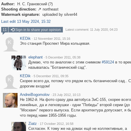
Author:
Н. С. Грановский (?)
Shooting direction:
northeast

Watermark signature:
uploaded by silver44
Last edit 13 May 2024, 15:32
11
Sign in to share your opinion
Latest comment: 11 July 2020, 04:23
KEDik
·
12 November 2011, 15:16
K
Это станция Проспект Мира кольцевая.
elephant
·
5 December 2011, 05:38
Думаю, что по аналогии с этим снимком
#59124
в то вре
называлась "Ботанический сад".
KEDik
·
5 December 2011, 09:35
K
Скорее всего да, потому что рядом есть ботанический сад.. 
дорогим входом!
AndreiBogomolov
·
23 July 2012, 10:13
Не 1962-й. На фото сразу два автобуса ЗиС-155, скорее всего
линейных, да и легковушки - одни "Победы" второй серии (до 
"Москвич" первого выпуска. Если архитектура допускает, я б
что перед нами 1955-1956 годы.
Ziatz
·
17 October 2012, 16:58
Согласен. К тому же на домах ещё не коллективные, а