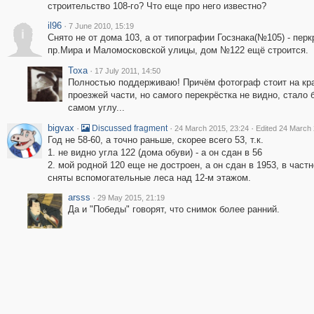
строительство 108-го? Что еще про него известно?
il96
·
7 June 2010, 15:19
i
Снято не от дома 103, а от типографии Госзнака(№105) - перк
пр.Мира и Маломосковской улицы, дом №122 ещё строится.
Toxa
·
17 July 2011, 14:50
Полностью поддерживаю! Причём фотограф стоит на кр
проезжей части, но самого перекрёстка не видно, стало 
самом углу...
bigvax
·
·
·
Discussed fragment
24 March 2015, 23:24
Edited 24 March 
Год не 58-60, а точно раньше, скорее всего 53, т.к.
1. не видно угла 122 (дома обуви) - а он сдан в 56
2. мой родной 120 еще не достроен, а он сдан в 1953, в част
сняты вспомогательные леса над 12-м этажом.
arsss
·
29 May 2015, 21:19
Да и "Победы" говорят, что снимок более ранний.