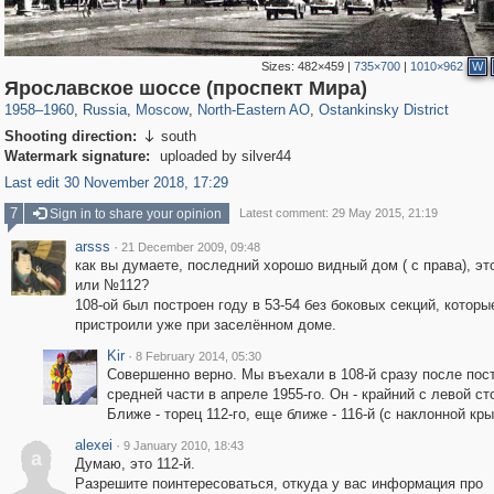
Sizes:
482×459
|
735×700
|
1010×962
W
319,780
1,406,489
8,286
24,488
29,243
250
13,481
148
Ярославское шоссе (проспект Мира)
1958
–
1960
,
Russia
,
Moscow
,
North-Eastern AO
,
Ostankinsky District
Shooting direction:
south

Watermark signature:
uploaded by silver44
Last edit 30 November 2018, 17:29
7
Sign in to share your opinion
Latest comment: 29 May 2015, 21:19
arsss
·
21 December 2009, 09:48
как вы думаете, последний хорошо видный дом ( с права), эт
или №112?
108-ой был построен году в 53-54 без боковых секций, которы
пристроили уже при заселённом доме.
Kir
·
8 February 2014, 05:30
Совершенно верно. Мы въехали в 108-й сразу после пост
средней части в апреле 1955-го. Он - крайний с левой ст
Ближе - торец 112-го, еще ближе - 116-й (с наклонной кр
alexei
·
9 January 2010, 18:43
a
Думаю, это 112-й.
Разрешите поинтересоваться, откуда у вас информация про