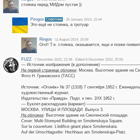
стоянка перед МИДом пустая ))
Pirogov
·
26 January 2014, 15:44
Это ещё не стоянка, а тротуар
Ringos
·
11 August 2014, 15:09
Ого!! Т.е. стоянка, оказывается, еще и позже появи
FUZZ
·
·
7 December 2022, 22:38
Edited 8 December 2022, 20:50
–– Источник изображения (в дополнение) ––––––––––––––––
͟Н͟а͟ ͟п͟е͟р͟в͟о͟й͟ ͟с͟т͟р͟а͟н͟и͟ц͟е͟ ͟о͟б͟л͟о͟ж͟к͟и: Москва. Высотное здан
Фото Н. Грановского (ТАСС)
Источник: «Огонёк» № 37 (1318) 7 сентября 1952 г. Еженеде
художественный журнал.
Издательство «Правда». Подп. к печ. 2/IX 1952 г.
–– Буклет-раскладушка (вариант) –––––––––––––––––––––––
МОСКВА. УЛИЦЫ И ПЛОЩАДИ. Выпуск 3.
͟Н͟а͟ ͟о͟б͟л͟о͟ж͟к͟е: Высотное здание на Смоленской площади.
Cover: Multi-Storeyed Building on Smolenskaya Square.
Sur la couverture: L'édifice géant place Smolenskaïa.
Auf der Umschlagselte: Hochhaus am Smolenskaja-Platz.