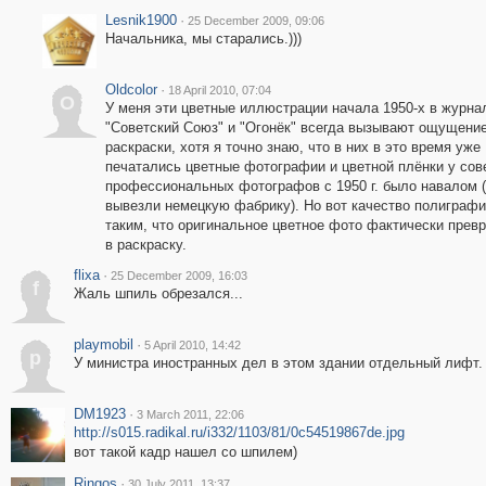
Lesnik1900
·
25 December 2009, 09:06
Начальника, мы старались.)))
Oldcolor
·
18 April 2010, 07:04
O
У меня эти цветные иллюстрации начала 1950-х в журна
"Советский Союз" и "Огонёк" всегда вызывают ощущени
раскраски, хотя я точно знаю, что в них в это время уже
печатались цветные фотографии и цветной плёнки у сов
профессиональных фотографов с 1950 г. было навалом 
вывезли немецкую фабрику). Но вот качество полиграф
таким, что оригинальное цветное фото фактически прев
в раскраску.
flixa
·
25 December 2009, 16:03
f
Жаль шпиль обрезался...
playmobil
·
5 April 2010, 14:42
p
У министра иностранных дел в этом здании отдельный лифт.
DM1923
·
3 March 2011, 22:06
http://s015.radikal.ru/i332/1103/81/0c54519867de.jpg
вот такой кадр нашел со шпилем)
Ringos
·
30 July 2011, 13:37