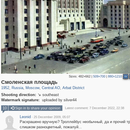
Sizes:
482×662
|
509×700
|
880×1210
W
319,780
1,406,450
159,978
8,286
29,243
5,916
13,485
356
Смоленская площадь
1952
,
Russia
,
Moscow
,
Central AO
,
Arbat District
Shooting direction:
southeast

Watermark signature:
uploaded by silver44
10
Sign in to share your opinion
Latest comment: 7 December 2022, 22:38
Leonid
·
25 December 2009, 05:07
L
Раскрашено вручную? Троллейбус необычный, да и прочий т
слишком разноцветный, пожалуй...