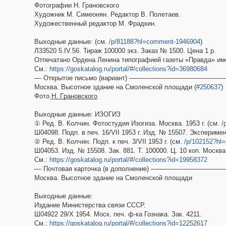
Фотографии Н. Грановского
Художник М. Симеонян. Редактор В. Полетаев.
Художественный редактор М. Фрадкин.
Выходные данные: (см.
/p/81188?hl=comment-1946904
)
Л33520 5.IV.56. Тираж 100000 экз. Заказ № 1500. Цена 1 р.
Отпечатано Ордена Ленина типографией газеты «Правда» име
См.:
https://goskatalog.ru/portal/#/collections?id=36980684
–– Открытое письмо (вариант) ––––––––––––––––––––––––––
Москва. Высотное здание на Смоленской площади (
#250637
)
Фото ͟Н͟.͟ ͟Г͟р͟а͟н͟о͟в͟с͟к͟о͟г͟о
Выходные данные: ИЗОГИЗ
① Ред. В. Колчин. Фотостудия Изогиза. Москва. 1953 г. (см.
/
Ш04098. Подп. в печ. 16/VII 1953 г. Изд. № 15507. Эксперимент.
② Ред. В. Колчин. Подп. к печ. 3/VII 1953 г. (см.
/p/102152?hl
Ш04053. Изд. № 15508. Зак. 881. Т. 100000. Ц. 10 коп. Москва
См.:
https://goskatalog.ru/portal/#/collections?id=19958372
–– Почтовая карточка (в дополнение) ––––––––––––––––––––
Москва. Высотное здание на Смоленской площади
Выходные данные:
Издание Министерства связи СССР.
Ш04922 29/X 1954. Моск. печ. ф-ка Гознака. Зак. 4211.
См.:
https://goskatalog.ru/portal/#/collections?id=12252617