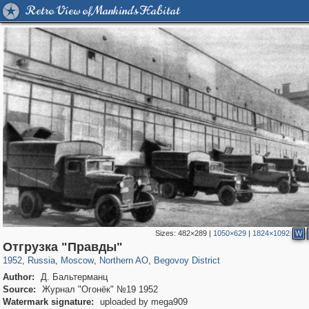
Retro View of Mankind's Habitat
Sizes:
482×289
|
1050×629
|
1824×1092
W
319,973
1,407,905
8,295
22,549
29,263
598
2,827
103
Отгрузка "Правды"
1952
,
Russia
,
Moscow
,
Northern AO
,
Begovoy District
Author:
Д. Бальтерманц
Source:
Журнал "Огонёк" №19 1952
Watermark signature:
uploaded by mega909