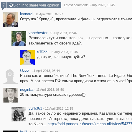
7
Sign in to share your opinion
Latest comment: 5 July 2023, 19:45
leonard
·
11 April 2013, 07:27
Отгрузка "Кривды", пропаганда и фальшь отгружаются тонна
vanchester
·
5 July 2023, 19:44
Развелось тут иноагентов, как ... нерезаных... когда уже
захлебнетесь от своего яда?.
s1988f
·
5 July 2023, 19:45
дратути, кая сячуствуйти?
Ozzz
·
11 April 2013, 08:44
O
Равно как и тонны "истины" The New York Times, Le Figaro, Gu
проч. А вот пресса РФ самая правдивая и этичная в мире! Ур
noginka
·
11 April 2013, 08:50
20 кг. макулатуры спасают дерево)))
yur6363
·
12 April 2013, 12:15
Да, такое было до недавнего времени. Казалось бы тепе
появления Интернета, леса должны стать гуще и выше, н
то было....
http://fotki.yandex.ru/users/zelena-nik/view/543