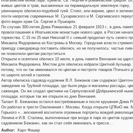
Ипатьевский монастырь, Кремль, Св. Георгий и романовский грифон. Вс
живых цветов и трав, высаженных на пирамидальную земляную горку,
увенчанную обелиско-подобной туей. Стоял, или вернее, цвел и зеленел
почти напротив современных М. Сухаревского и М. Сергиевского переул
фото виден храм Св. Сергия в Пушкарях.
По случаю 300-летия Дома Романовых 21 февраля 1913 г., в день памя
провозглашения в Ипатьевском монастыре нового царя, в России начал
торжества. С 15 по 25 мая Николай II с семьей проделал путь своего п
Михаила Федоровича из Костромы в Москву. Городские власти стремил
приезду самодержца поставить обелиск, но не получилось: частые лив
не позволили цветам распуститься.
Открыли и освятили обелиск 10 июля, в день памяти Венчания на царс
Михаила Федоровича. Местом для обелиска избрали Цветной бульвар. 
потому, что он так именовался по цветам и пестроте товаров Птичьего р
по широте аллей и газонов.
Автор обелиска садовод-художник В.Л. Бежанов сам содержал Цветоч
заведение на Трубной площади, где были ряды и магазины рассады, цв
саженцев. Он же создал цветники на Серпуховской (Добрынинской ныне
площади, которые так же открыли ко дню Венчания.
Талант В. Бежанова остался востребованным и после крушения Дома 
Он работал в тресте Озеленения г. Москвы. Когда открыли ЦПКиО им. 
Горького «…москвичей восхитили огромные портреты вождей революции
Ленина и И.В. Сталина, выполненные при входе в парк из цветов худож
садовником Бежани», как он стал себя именовать в прессе…
Author:
Карл Фишер