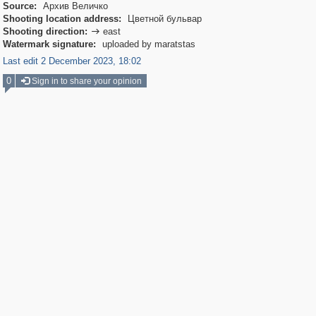
Source:
Архив Величко
Shooting location address:
Цветной бульвар
Shooting direction:
east

Watermark signature:
uploaded by maratstas
Last edit 2 December 2023, 18:02
0
Sign in to share your opinion