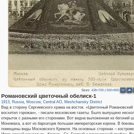
Sizes:
438×700
|
500×800
W
319,968
1,407,712
160,055
8,295
29,262
5,920
10,193
264
Романовский цветочный обелиск-1
1913
,
Russia
,
Moscow
,
Central AO
,
Meshchansky District
Вид в сторону Сергиевского храма на восток. «Цветочный Романовский
восхитил горожан», - писали московские газеты. Было выпущено неско
открыток с разными его сторонами. Вот видна выложенная из бегоний ш
Мономаха, а вот из бархатцев большая императорская корона. В боков
помещены виды Московского Кремля. На основных сторонах – костром